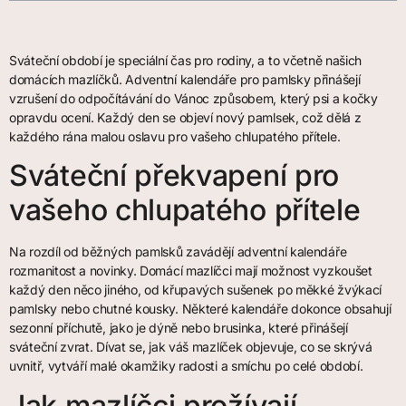
Sváteční období je speciální čas pro rodiny, a to včetně našich
domácích mazlíčků. Adventní kalendáře pro pamlsky přinášejí
vzrušení do odpočítávání do Vánoc způsobem, který psi a kočky
opravdu ocení. Každý den se objeví nový pamlsek, což dělá z
každého rána malou oslavu pro vašeho chlupatého přítele.
Sváteční překvapení pro
vašeho chlupatého přítele
Na rozdíl od běžných pamlsků zavádějí adventní kalendáře
rozmanitost a novinky. Domácí mazlíčci mají možnost vyzkoušet
každý den něco jiného, od křupavých sušenek po měkké žvýkací
pamlsky nebo chutné kousky. Některé kalendáře dokonce obsahují
sezonní příchutě, jako je dýně nebo brusinka, které přinášejí
sváteční zvrat. Dívat se, jak váš mazlíček objevuje, co se skrývá
uvnitř, vytváří malé okamžiky radosti a smíchu po celé období.
Jak mazlíčci prožívají