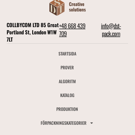
COLLBYCOM LTD 85 Great
+48 668 439
info@dst-
Portland St, London W1W
709
pack.com
7LT
STARTSIDA
PROVER
ALGORITM
KATALOG
PRODUKTION
FÖRPACKNINGSKATEGORIER