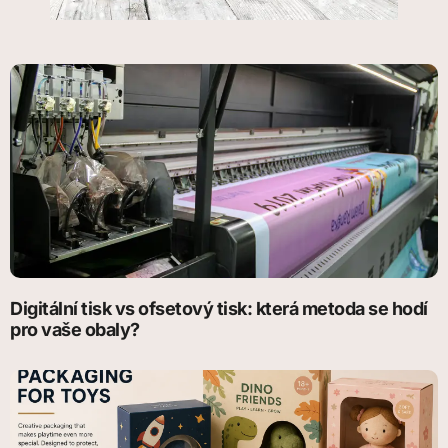
Digitální tisk vs ofsetový tisk: která metoda se hodí
pro vaše obaly?