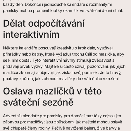
každý den. Dokonce i jednoduché kalendáře s rozmanitými
pamlsky mohou proměnit krátký okamžik ve sváteční denní rituál.
Dělat odpočítávání
interaktivním
Některé kalendáře posouvají kreativitu o krok dále, využívají
přihrádky nebo kapsy, které vyžadují trochu úsilí od mazlíčka, aby
se k nim dostal. Tyto interaktivní návrhy stimulují zvědavost a
přidávají prvek výzvy. Majitelé si často užívají pozorování, jak jejich
mazlíčci zkoumají a objevují, jak získat svůj pamlsek. Je to hravý,
poutavý způsob, jak zahrnout mazlíčky do svátečního vzrušení.
Oslava mazlíčků v této
sváteční sezóně
Adventní kalendáře pro pamlsky pro domácí mazlíčky nejsou jen
zábavou pro mazlíčky; jsou způsobem, jak majitelé mohou oslavit
své chlupaté členy rodiny. Pečlivě navržené balení, živé barvy a