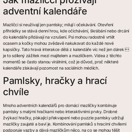
adventní kalendáře
Mazlíčci si neužívají jen pamlsky; milují i očekávání. Otevření
přihrádky se stává denní hrou, kde očichávání, škrábání nebo drcání
do kalendáře přidávají na vzrušení. Psi mohou radostně vrtět
ocasem a kočky mohou zvědavě nakukovat do každé nové
kapsičky. Tato hravá interakce dělá z kalendáře víc než jen dárek 
je to sdílený zážitek mezi majitelem a mazlíčkem. Videa z těchto
momentů se často stanou virálními, což je důvod, proč některé
kalendáře získávají pozornost na sociálních médiích.
Pamlsky, hračky a hrací
chvíle
Mnoho adventních kalendářů pro domácí mazlíčky kombinuje
pamlsky s malými hračkami nebo interaktivními prvky. Drobné
žvýkací hračky, pískající překvapení nebo puzzle pamlsky udržují
mazlíčky zaujaté a baví je. Kombinování pamlsků s hracími chvílemi
podporuje vazby a dává mazlíčkům něco, na co se mohou těšit