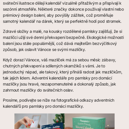
sváteční ilustrace dělají kalendář vizuálně přitažlivým a přispívají k
sezónní atmosféře. Některé značky dokonce používají vlastní nebo
prémiový design balení, aby povýšily zážitek, což proměňuje
samotný kalendář na dárek, který se perfektně hodí pod stromek.
Zdravé složky a malé, na kousky rozdělené pamlsky zajišťují, že si
mazlíčci užijí své denní překvapení bezpečně. Ekologické možnosti
balení jsou stále populárnější, což dává majitelům bezvýčitkový
způsob, jak oslavit Vánoce se svými mazlíčky.
Když dorazí Vánoce, váš mazlíček má za sebou měsíc zábavy,
chutných překvapení a sdílených okamžiků s vámi. Je to
jednoduchý nápad, ale takový, který přináší radost jak mazlíčkům,
tak jejich lidem. Adventní kalendáře pro pamlsky pro domácí
mazlíčky jsou hravé, nezapomenutelné a dokonalý způsob, jak
zahrnout mazlíčky do svátečních oslav.
Prosíme, podívejte se níže na fotografické odkazy adventních
kalendářů pro pamlsky pro domácí mazlíčky.