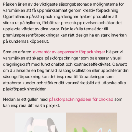
Påsken är en av de viktigaste säsongsbetonade möjligheterna för
varumärken att få uppmärksamhet genom kreativ förpackning.
Ögonfallande påskförpackningsdesigner hjälper produkter att
sticka ut på hyllorna, förbättrar presentupplevelsen och ökar det
upplevda värdet av dina varor. Från lekfulla temalådor till
premiumpresentförpackningar kan rätt design ha en stark inverkan
på kundernas köpbeslut.
Som en erfaren
leverantör av anpassade förpackningar
hjälper vi
varumärken att skapa påskförpackningar som balanserar visuell
dragningskraft med funktionalitet och kostnadseffektivitet. Oavsett
om du lanserar en begränsad säsongskollektion eller uppdaterar din
säsongsförpackning kan det inspirera till förpackningar som
attraherar kunder och stärker ditt varumärkesbild att utforska olika
påskförpackningsidéer.
Nedan är ett galleri med
påskförpackningsidéer för choklad
som
kan inspirera ditt nästa projekt.