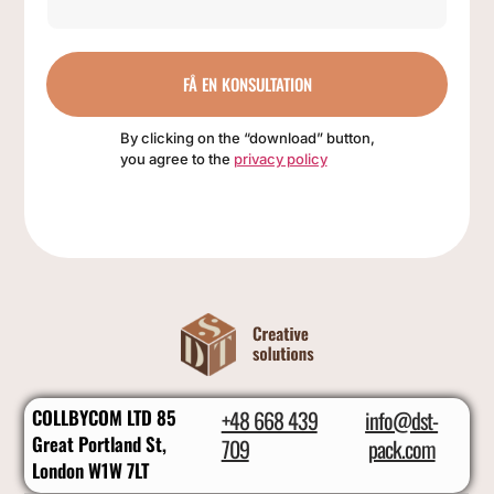
FÅ EN KONSULTATION
By clicking on the “download” button,
you agree to the
privacy policy
COLLBYCOM LTD 85
+48 668 439
info@dst-
Great Portland St,
709
pack.com
London W1W 7LT