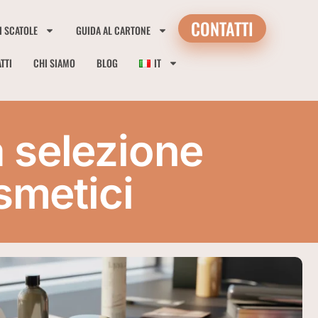
CONTATTI
I SCATOLE
GUIDA AL CARTONE
TTI
CHI SIAMO
BLOG
IT
a selezione
smetici