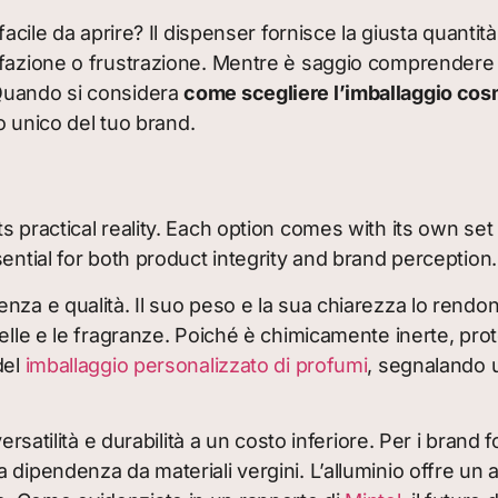
facile da aprire? Il dispenser fornisce la giusta quanti
sfazione o frustrazione. Mentre è saggio comprendere l
 Quando si considera
come scegliere l’imballaggio cos
io unico del tuo brand.
 practical reality. Each option comes with its own set o
ential for both product integrity and brand perception.
za e qualità. Il suo peso e la sua chiarezza lo rendon
pelle e le fragranze. Poiché è chimicamente inerte, pro
del
imballaggio personalizzato di profumi
, segnalando u
satilità e durabilità a un costo inferiore. Per i brand foca
 dipendenza da materiali vergini. L’alluminio offre un