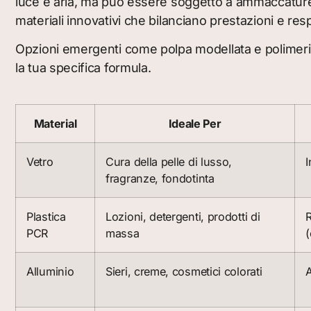
luce e aria, ma può essere soggetto a ammaccature
materiali innovativi che bilanciano prestazioni e res
Opzioni emergenti come polpa modellata e polimeri b
la tua specifica formula.
Material
Ideale Per
Vetro
Cura della pelle di lusso,
I
fragranze, fondotinta
Plastica
Lozioni, detergenti, prodotti di
R
PCR
massa
(
Alluminio
Sieri, creme, cosmetici colorati
A