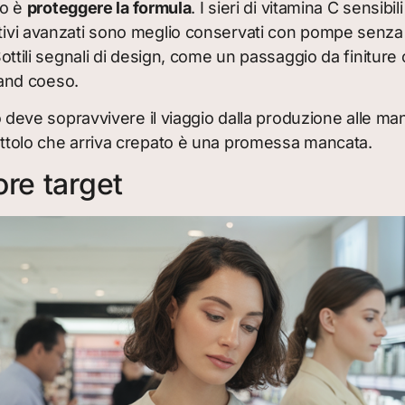
io è
proteggere la formula
. I sieri di vitamina C sensibi
attivi avanzati sono meglio conservati con pompe senz
 Sottili segnali di design, come un passaggio da finitur
and coeso.
to deve sopravvivere il viaggio dalla produzione alle man
rattolo che arriva crepato è una promessa mancata.
re target