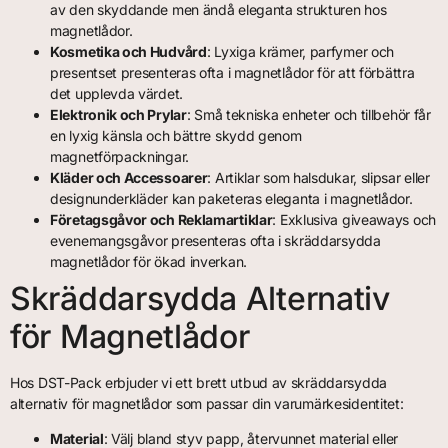
av den skyddande men ändå eleganta strukturen hos
magnetlådor.
Kosmetika och Hudvård
: Lyxiga krämer, parfymer och
presentset presenteras ofta i magnetlådor för att förbättra
det upplevda värdet.
Elektronik och Prylar
: Små tekniska enheter och tillbehör får
en lyxig känsla och bättre skydd genom
magnetförpackningar.
Kläder och Accessoarer
: Artiklar som halsdukar, slipsar eller
designunderkläder kan paketeras eleganta i magnetlådor.
Företagsgåvor och Reklamartiklar
: Exklusiva giveaways och
evenemangsgåvor presenteras ofta i skräddarsydda
magnetlådor för ökad inverkan.
Skräddarsydda Alternativ
för Magnetlådor
Hos DST-Pack erbjuder vi ett brett utbud av skräddarsydda
alternativ för magnetlådor som passar din varumärkesidentitet:
Material
: Välj bland styv papp, återvunnet material eller