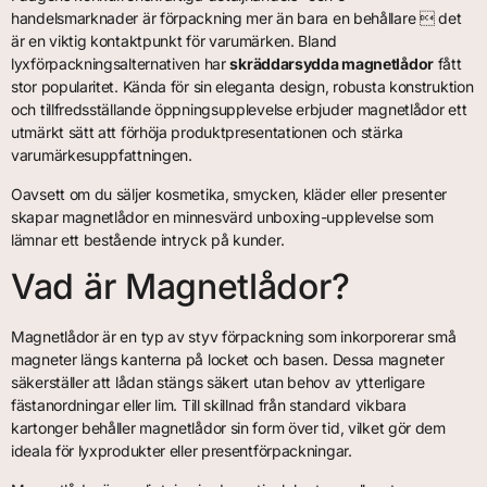
handelsmarknader är förpackning mer än bara en behållare  det
är en viktig kontaktpunkt för varumärken. Bland
lyxförpackningsalternativen har
skräddarsydda magnetlådor
fått
stor popularitet. Kända för sin eleganta design, robusta konstruktion
och tillfredsställande öppningsupplevelse erbjuder magnetlådor ett
utmärkt sätt att förhöja produktpresentationen och stärka
varumärkesuppfattningen.
Oavsett om du säljer kosmetika, smycken, kläder eller presenter
skapar magnetlådor en minnesvärd unboxing-upplevelse som
lämnar ett bestående intryck på kunder.
Vad är Magnetlådor?
Magnetlådor är en typ av styv förpackning som inkorporerar små
magneter längs kanterna på locket och basen. Dessa magneter
säkerställer att lådan stängs säkert utan behov av ytterligare
fästanordningar eller lim. Till skillnad från standard vikbara
kartonger behåller magnetlådor sin form över tid, vilket gör dem
ideala för lyxprodukter eller presentförpackningar.