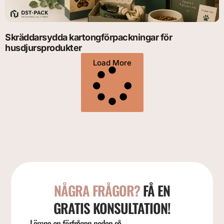
Skräddarsydda kartongförpackningar för
husdjursprodukter
Load More
NÅGRA FRÅGOR?
FÅ EN
GRATIS KONSULTATION!
Lämna en förfrågan nedan så