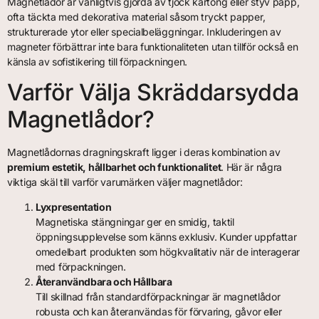
Magnetlådor är vanligtvis gjorda av tjock kartong eller styv papp,
ofta täckta med dekorativa material såsom tryckt papper,
strukturerade ytor eller specialbeläggningar. Inkluderingen av
magneter förbättrar inte bara funktionaliteten utan tillför också en
känsla av sofistikering till förpackningen.
Varför Välja Skräddarsydda
Magnetlådor?
Magnetlådornas dragningskraft ligger i deras kombination av
premium estetik, hållbarhet och funktionalitet
. Här är några
viktiga skäl till varför varumärken väljer magnetlådor:
Lyxpresentation
Magnetiska stängningar ger en smidig, taktil
öppningsupplevelse som känns exklusiv. Kunder uppfattar
omedelbart produkten som högkvalitativ när de interagerar
med förpackningen.
Återanvändbara och Hållbara
Till skillnad från standardförpackningar är magnetlådor
robusta och kan återanvändas för förvaring, gåvor eller