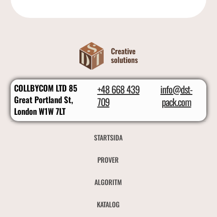
COLLBYCOM LTD 85
+48 668 439
info@dst-
Great Portland St,
709
pack.com
London W1W 7LT
STARTSIDA
PROVER
ALGORITM
KATALOG