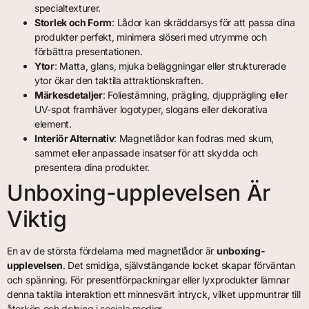
specialtexturer.
Storlek och Form
: Lådor kan skräddarsys för att passa dina
produkter perfekt, minimera slöseri med utrymme och
förbättra presentationen.
Ytor
: Matta, glans, mjuka beläggningar eller strukturerade
ytor ökar den taktila attraktionskraften.
Märkesdetaljer
: Foliestämning, prägling, djupprägling eller
UV-spot framhäver logotyper, slogans eller dekorativa
element.
Interiör Alternativ
: Magnetlådor kan fodras med skum,
sammet eller anpassade insatser för att skydda och
presentera dina produkter.
Unboxing-upplevelsen Är
Viktig
En av de största fördelarna med magnetlådor är
unboxing-
upplevelsen
. Det smidiga, självstängande locket skapar förväntan
och spänning. För presentförpackningar eller lyxprodukter lämnar
denna taktila interaktion ett minnesvärt intryck, vilket uppmuntrar till
återköp och delning i sociala medier.