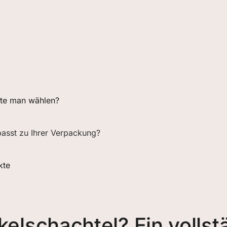
lte man wählen?
passt zu Ihrer Verpackung?
kte
elschachtel? Ein vollst