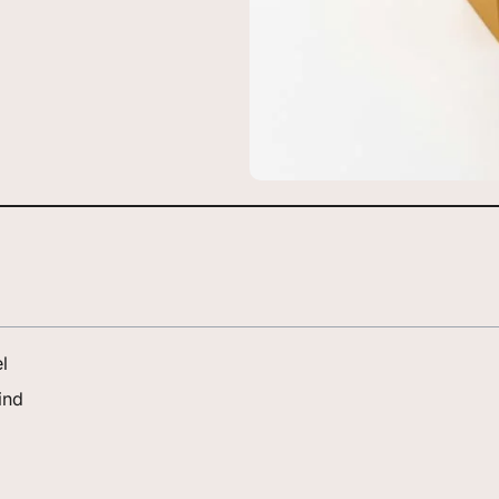
l
ind