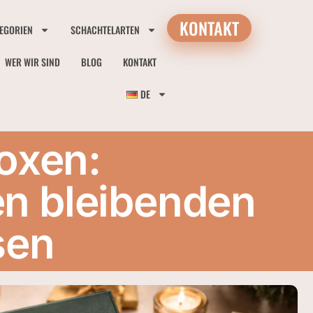
KONTAKT
EGORIEN
SCHACHTELARTEN
WER WIR SIND
BLOG
KONTAKT
DE
oxen:
en bleibenden
sen