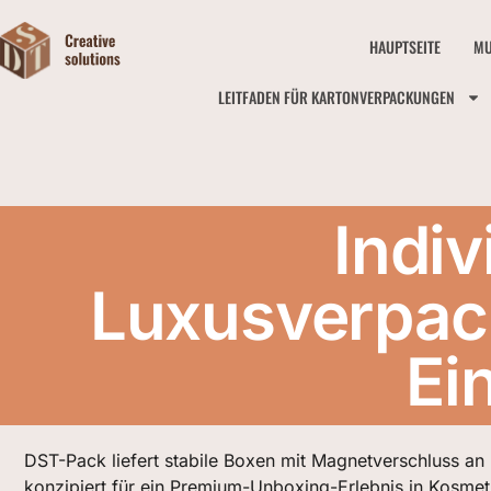
HAUPTSEITE
MU
LEITFADEN FÜR KARTONVERPACKUNGEN
Indi
Luxusverpack
Ei
DST-Pack liefert stabile Boxen mit Magnetverschluss an
konzipiert für ein Premium-Unboxing-Erlebnis in Kosmeti