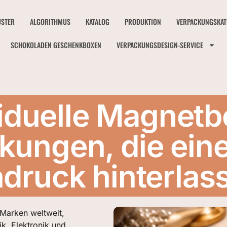
STER
ALGORITHMUS
KATALOG
PRODUKTION
VERPACKUNGSKAT
SCHOKOLADEN GESCHENKBOXEN
VERPACKUNGSDESIGN-SERVICE
viduelle Magnetb
ungen, die ein
ndruck hinterlas
 Marken weltweit,
k, Elektronik und