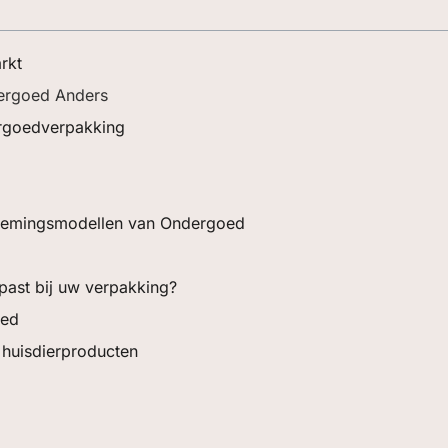
rkt
ergoed Anders
ergoedverpakking
rnemingsmodellen van Ondergoed
past bij uw verpakking?
oed
huisdierproducten