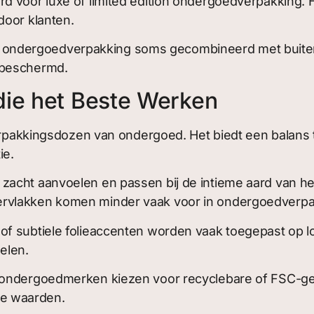
rd voor luxe of limited edition ondergoedverpakkin
door klanten.
ondergoedverpakking soms gecombineerd met buiten
 beschermd.
die het Beste Werken
rpakkingsdozen van ondergoed. Het biedt een balans tus
ie.
zacht aanvoelen en passen bij de intieme aard van he
rvlakken komen minder vaak voor in ondergoedverpa
f subtiele folieaccenten worden vaak toegepast op log
elen.
ondergoedmerken kiezen voor recyclebare of FSC-gece
e waarden.