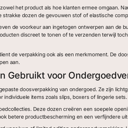
wel het product als hoe klanten ermee omgaan. Nauwk
l te strakke dozen de gevouwen stof of elastische c
 geven de voorkeur aan ingetogen ontwerpen aan de b
ducten discreet te tonen of te verzenden terwijl toc
dient de verpakking ook als een merkmoment. De doo
pen aan.
en Gebruikt voor Ondergoedve
epaste doosverpakking van ondergoed. Ze zijn lichtge
ndividuele items zoals slips, boxers of lingerie sets.
rgoedcollecties. Deze dozen creëren een soepele open
ok betere productbescherming en een verfijndere uits