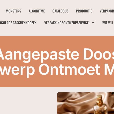
MONSTERS
ALGORITME
CATALOGUS
PRODUCTIE
VERPAKKI
OCOLADE GESCHENKDOZEN
VERPAKKINGSONTWERPSERVICE
WIE WIJ 
angepaste Doo
twerp Ontmoet Me