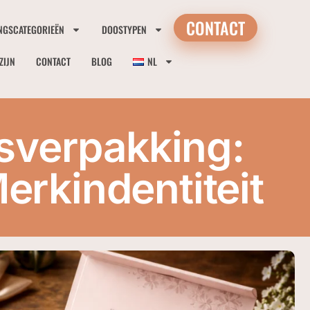
CONTACT
NGSCATEGORIEËN
DOOSTYPEN
ZIJN
CONTACT
BLOG
NL
sverpakking:
rkindentiteit