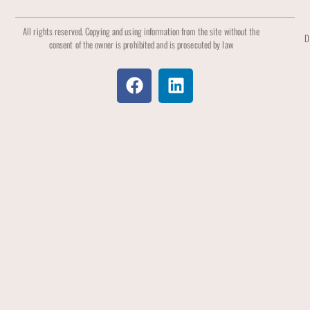
All rights reserved. Copying and using information from the site without the
D
consent of the owner is prohibited and is prosecuted by law