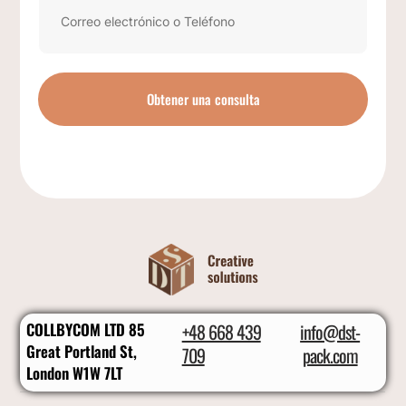
Obtener una consulta
COLLBYCOM LTD 85
+48 668 439
info@dst-
Great Portland St,
709
pack.com
London W1W 7LT