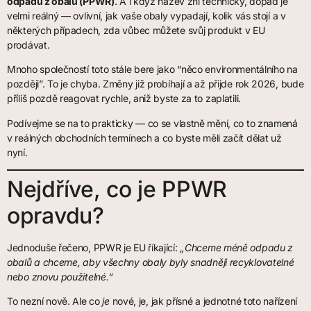
odpadu z obalů (PPWR)
. A i když název zní technicky, dopad je
velmi reálný — ovlivní, jak vaše obaly vypadají, kolik vás stojí a v
některých případech, zda vůbec můžete svůj produkt v EU
prodávat.
Mnoho společností toto stále bere jako “něco environmentálního na
později”. To je chyba. Změny již probíhají a až přijde rok 2026, bude
příliš pozdě reagovat rychle, aniž byste za to zaplatili.
Podívejme se na to prakticky — co se vlastně mění, co to znamená
v reálných obchodních termínech a co byste měli začít dělat už
nyní.
Nejdříve, co je PPWR
opravdu?
Jednoduše řečeno, PPWR je EU říkající:
„Chceme méně odpadu z
obalů a chceme, aby všechny obaly byly snadněji recyklovatelné
nebo znovu použitelné.“
To nezní nově. Ale co
je
nové, je, jak přísné a jednotné toto nařízení