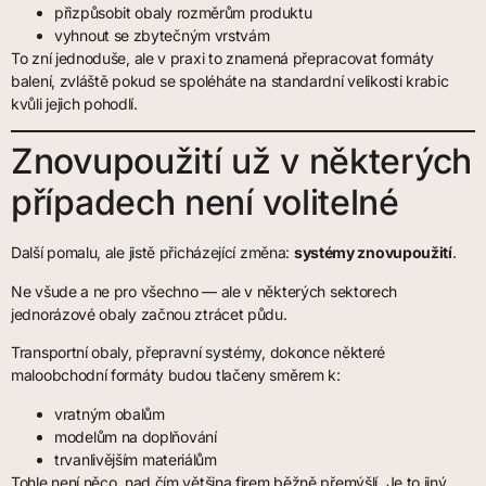
přizpůsobit obaly rozměrům produktu
vyhnout se zbytečným vrstvám
To zní jednoduše, ale v praxi to znamená přepracovat formáty
balení, zvláště pokud se spoléháte na standardní velikosti krabic
kvůli jejich pohodlí.
Znovupoužití už v některých
případech není volitelné
Další pomalu, ale jistě přicházející změna:
systémy znovupoužití
.
Ne všude a ne pro všechno — ale v některých sektorech
jednorázové obaly začnou ztrácet půdu.
Transportní obaly, přepravní systémy, dokonce některé
maloobchodní formáty budou tlačeny směrem k:
vratným obalům
modelům na doplňování
trvanlivějším materiálům
Tohle není něco, nad čím většina firem běžně přemýšlí. Je to jiný