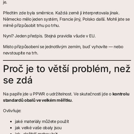
je.
Předtím zde byla směrnice. Každá země ji interpretovala jinak.
Německo mělo jeden systém, Francie jiný, Polsko další. Mohli jste se
mírně přizpůsobit trhu po trhu.
Nyní? Jeden předpis. Stejná pravidla všude v EU.
Místo přizpůsobení se jednotlivým zemím, buď vyhovíte — nebo
nevstoupíte na trh.
Proč je to větší problém, než
se zdá
Na papíře jde u PPWR o udržitelnost. Ve skutečnosti jde o
kontrolu
standardů obalů ve velkém měřítku
.
Ovlivňuje:
jaké materiály můžete použít
jak velké vaše obaly jsou
jak „složité“ mohou být