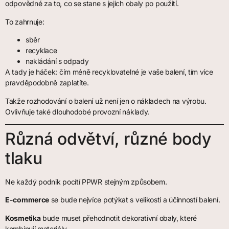
odpovědné za to, co se stane s jejich obaly po použití.
To zahrnuje:
sběr
recyklace
nakládání s odpady
A tady je háček: čím méně recyklovatelné je vaše balení, tím více
pravděpodobně zaplatíte.
Takže rozhodování o balení už není jen o nákladech na výrobu.
Ovlivňuje také dlouhodobé provozní náklady.
Různá odvětví, různé body
tlaku
Ne každý podnik pocítí PPWR stejným způsobem.
E-commerce
se bude nejvíce potýkat s velikostí a účinností balení.
Kosmetika
bude muset přehodnotit dekorativní obaly, které
kombinují materiály.