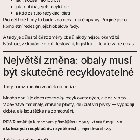
jak probíhá jejich recyklace
a kdo za tuto recyklaci platí
Pro některé firmy to bude znamenat malé úpravy. Pro jiné jde o
kompletní redesign jejich obalové řady.
A tady je důležitá část: změny obalů nikdy nejsou okamžité.
Nástroje, získávání zdrojů, testování, logistika — to vše zabere čas.
Největší změna: obaly musí
být skutečně recyklovatelné
Tady narazí mnoho značek na potíže.
Mnoho obalů je dnes
technicky
recyklovatelných, ale ne v praxi.
Vícevrstvé materiály, smíšené plasty, dekorativní prvky — vypadají
dobře, ale jsou těžké na zpracování.
PPWR směřuje k mnohem přísnějšímu: obaly, které fungují ve
skutečných recyklačních systémech
, nejen teoreticky.
Takže co začne mizet?