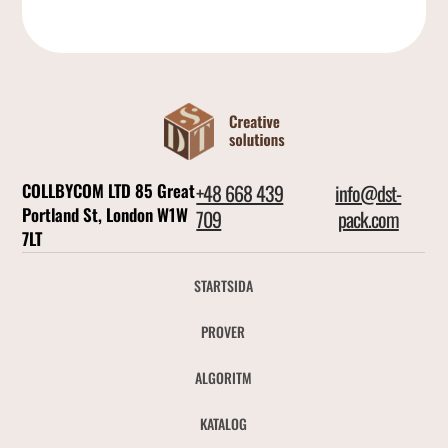
COLLBYCOM LTD 85 Great
+48 668 439
info@dst-
Portland St, London W1W
709
pack.com
7LT
STARTSIDA
PROVER
ALGORITM
KATALOG