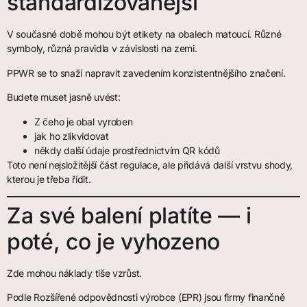
standardizovanější
V současné době mohou být etikety na obalech matoucí. Různé
symboly, různá pravidla v závislosti na zemi.
PPWR se to snaží napravit zavedením konzistentnějšího značení.
Budete muset jasně uvést:
Z čeho je obal vyroben
jak ho zlikvidovat
někdy další údaje prostřednictvím QR kódů
Toto není nejsložitější část regulace, ale přidává další vrstvu shody,
kterou je třeba řídit.
Za své balení platíte — i
poté, co je vyhozeno
Zde mohou náklady tiše vzrůst.
Podle Rozšířené odpovědnosti výrobce (EPR) jsou firmy finančně