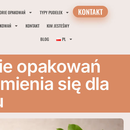
KONTAKT
ORIE OPAKOWAŃ
TYPY PUDEŁEK
AKOWAŃ
KONTAKT
KIM JESTEŚMY
BLOG
PL
ie opakowań
ienia się dla
u