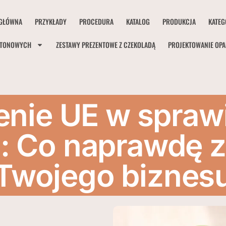
GŁÓWNA
PRZYKŁADY
PROCEDURA
KATALOG
PRODUKCJA
KATEG
RTONOWYCH
ZESTAWY PREZENTOWE Z CZEKOLADĄ
PROJEKTOWANIE OP
enie UE w spraw
 Co naprawdę zm
Twojego biznes