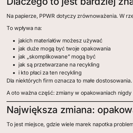
Dlaczego to jest bardziej zn
Na papierze, PPWR dotyczy zrównoważenia. W rze
To wpływa na:
jakich materiałów możesz używać
jak duże mogą być twoje opakowania
jak „skomplikowane” mogą być
jak są przetwarzane na recykling
i kto płaci za ten recykling
Dla niektórych firm oznacza to małe dostosowania. 
A oto ważna część: zmiany w opakowaniach nigdy n
Największa zmiana: opakowa
To jest miejsce, gdzie wiele marek napotka proble