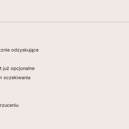
cznie odzyskujące
t już opcjonalne
im oczekiwania
rzuceniu