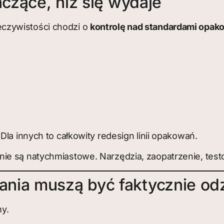
aczące, niż się wydaje
czywistości chodzi o
kontrolę nad standardami opako
Dla innych to całkowity redesign linii opakowań.
ie są natychmiastowe. Narzędzia, zaopatrzenie, tes
nia muszą być faktycznie od
my.