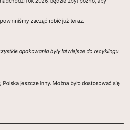
dy nadchodzi rok 2026, będzie zbyt późno, aby
 powinniśmy zacząć robić już teraz.
stkie opakowania były łatwiejsze do recyklingu
ny, Polska jeszcze inny. Można było dostosować się