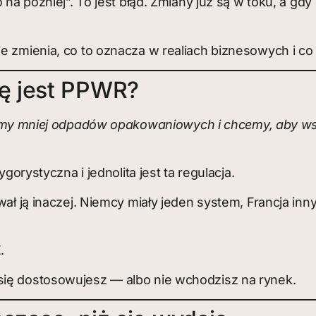
o na później”. To jest błąd. Zmiany już są w toku, a g
e zmienia, co to oznacza w realiach biznesowych i co
ę jest PPWR?
y mniej odpadów opakowaniowych i chcemy, aby wszy
ygorystyczna i jednolita jest ta regulacja.
ował ją inaczej. Niemcy miały jeden system, Francja in
.
się dostosowujesz — albo nie wchodzisz na rynek.