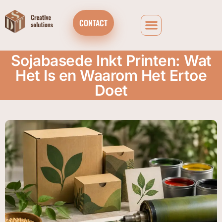
CONTACT
Sojabasede Inkt Printen: Wat
Het Is en Waarom Het Ertoe
Doet