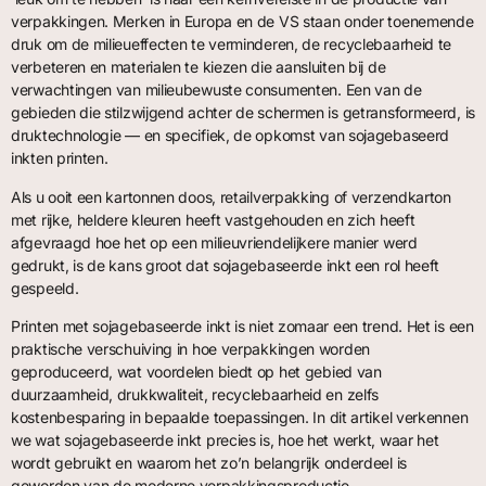
verpakkingen. Merken in Europa en de VS staan onder toenemende
druk om de milieueffecten te verminderen, de recyclebaarheid te
verbeteren en materialen te kiezen die aansluiten bij de
verwachtingen van milieubewuste consumenten. Een van de
gebieden die stilzwijgend achter de schermen is getransformeerd, is
druktechnologie — en specifiek, de opkomst van sojagebaseerd
inkten printen.
Als u ooit een kartonnen doos, retailverpakking of verzendkarton
met rijke, heldere kleuren heeft vastgehouden en zich heeft
afgevraagd hoe het op een milieuvriendelijkere manier werd
gedrukt, is de kans groot dat sojagebaseerde inkt een rol heeft
gespeeld.
Printen met sojagebaseerde inkt is niet zomaar een trend. Het is een
praktische verschuiving in hoe verpakkingen worden
geproduceerd, wat voordelen biedt op het gebied van
duurzaamheid, drukkwaliteit, recyclebaarheid en zelfs
kostenbesparing in bepaalde toepassingen. In dit artikel verkennen
we wat sojagebaseerde inkt precies is, hoe het werkt, waar het
wordt gebruikt en waarom het zo’n belangrijk onderdeel is
geworden van de moderne verpakkingsproductie.