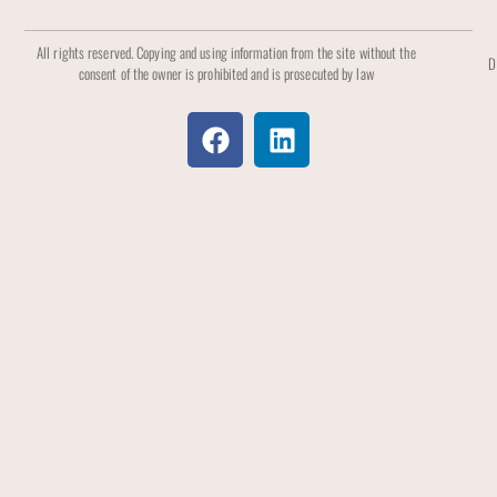
All rights reserved. Copying and using information from the site without the
D
consent of the owner is prohibited and is prosecuted by law