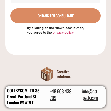
ONTANG EEN CONSULTATIE
By clicking on the “download” button,
you agree to the
privacy policy
COLLBYCOM LTD 85
+48 668 439
info@dst-
Great Portland St,
709
pack.com
London W1W 7LT