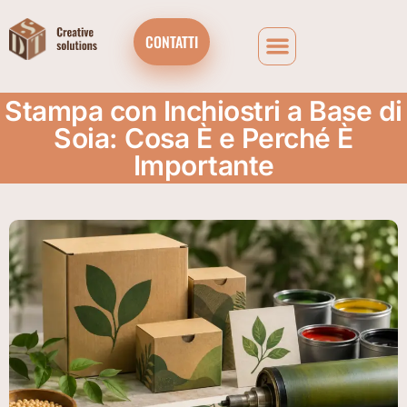
CONTATTI
Stampa con Inchiostri a Base di
Soia: Cosa È e Perché È
Importante