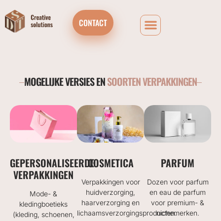
CONTACT
MOGELIJKE VERSIES EN
SOORTEN VERPAKKINGEN
GEPERSONALISEERDE
COSMETICA
PARFUM
VERPAKKINGEN
Verpakkingen voor
Dozen voor parfum
huidverzorging,
en eau de parfum
Mode- &
haarverzorging en
voor premium- &
kledingboetieks
lichaamsverzorgingsproducten.
nichemerken.
(kleding, schoenen,