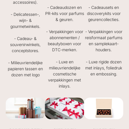
accessoires).
- Cadeaudozen en
- Cadeausets en
PR-kits voor parfums
discoverykits voor
- Delicatessen-,
& geuren.
geurencollecties.
wijn- &
gourmetwinkels.
- Verpakkingen voor
- Verpakkingen voor
abonnementen /
reisformaat parfums
- Cadeau- &
beautyboxen voor
en samplekaart-
souvenirwinkels,
DTC-merken.
houders.
conceptstores.
- Luxe en
- Luxe rigide dozen
- Milieuvriendelijke
milieuvriendelijke
met inlays, foliedruk
papieren tassen en
cosmetische
en embossing.
dozen met logo
verpakkingen met
inlays.