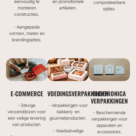
eenvoudig te
en promotionele
composteerbare
monteren
artikelen.
opties.
constructies.
- Aangepaste
vormen, maten en
brandingopties.
E-COMMERCE
VOEDINGSVERPAKKINGEN
ELEKTRONICA
VERPAKKINGEN
- Stevige
- Verpakkingen voor
verzenddozen voor
bakkerij- en
- Beschermende
een veilige levering
gourmetproducten.
verpakkingen voor
van producten.
apparaten en
- Voedselveilige
accessoires.