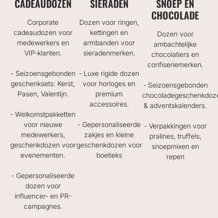
CADEAUDOZEN
SIERADEN
SNOEP EN
CHOCOLADE
Corporate
Dozen voor ringen,
cadeaudozen voor
kettingen en
Dozen voor
medewerkers en
armbanden voor
ambachtelijke
VIP-klanten.
sieradenmerken.
chocolatiers en
confiseriemerken.
- Seizoensgebonden
- Luxe rigide dozen
geschenksets: Kerst,
voor horloges en
- Seizoensgebonden
Pasen, Valentijn.
premium
chocoladegeschenkdoz
accessoires.
& adventskalenders.
- Welkomstpakketten
voor nieuwe
- Gepersonaliseerde
- Verpakkingen voor
medewerkers,
zakjes en kleine
pralines, truffels,
geschenkdozen voor
geschenkdozen voor
snoepmixen en
evenementen.
boetieks
repen
- Gepersonaliseerde
dozen voor
influencer- en PR-
campagnes.