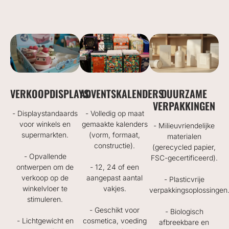
VERKOOPDISPLAYS
ADVENTSKALENDERS
DUURZAME
VERPAKKINGEN
- Displaystandaards
- Volledig op maat
voor winkels en
gemaakte kalenders
- Milieuvriendelijke
supermarkten.
(vorm, formaat,
materialen
constructie).
(gerecycled papier,
- Opvallende
FSC-gecertificeerd).
ontwerpen om de
- 12, 24 of een
verkoop op de
aangepast aantal
- Plasticvrije
winkelvloer te
vakjes.
verpakkingsoplossingen
stimuleren.
- Geschikt voor
- Biologisch
- Lichtgewicht en
cosmetica, voeding
afbreekbare en