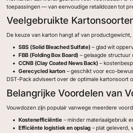
toepassingen — van eenvoudige retaildozen tot p
Veelgebruikte Kartonsoort
De keuze van karton hangt af van productgewicht
SBS (Solid Bleached Sulfate)
– glad wit opper
FBB (Folding Box Board)
– gelaagde structuur m
CCNB (Clay Coated News Back)
– kostenbespa
Gerecycled karton
– geschikt voor eco-bewu
DST-Pack adviseert over de optimale kartonsoort 
Belangrijke Voordelen van
Vouwdozen zijn populair vanwege meerdere voord
Kostenefficiëntie
– minder materiaalgebruik e
Efficiënte logistiek en opslag
– plat geleverd, 