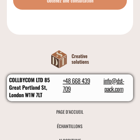
Obtenez une consultation
COLLBYCOM LTD 85
+48 668 439
info@dst-
Great Portland St,
709
pack.com
London W1W 7LT
PAGE D’ACCUEIL
ÉCHANTILLONS