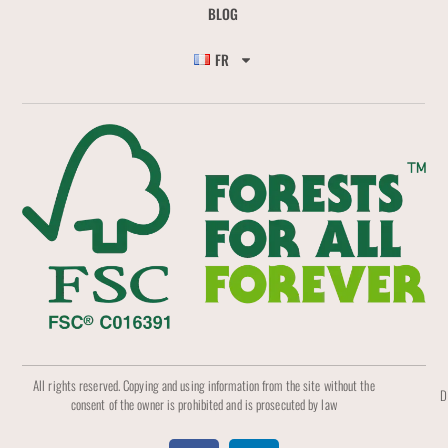
BLOG
FR
All rights reserved. Copying and using information from the site without the
D
consent of the owner is prohibited and is prosecuted by law