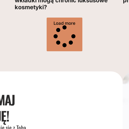
wkładki mogą chronić luksusowe
pr
kosmetyki?
Load more
MAJ
Ę!
je się z Tobą