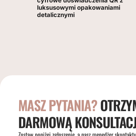
cyfrowe doświadczenia QR z
luksusowymi opakowaniami
detalicznymi
MASZ PYTANIA?
OTRZY
DARMOWĄ KONSULTACJ
Zostaw poniżej zgłoszenie, a nasz menedżer skontaktu