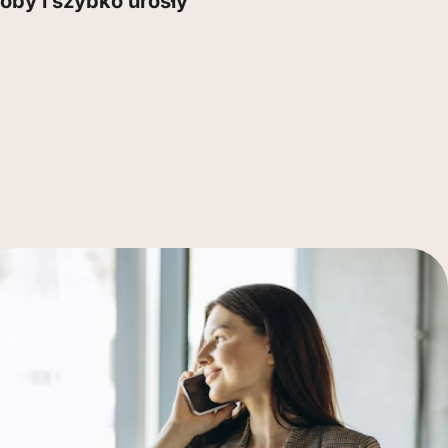
óby i szybko urosły