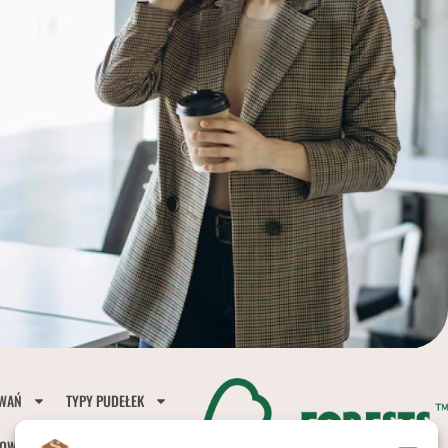
OWAŃ
TYPY PUDEŁEK
OWE Z CZEKOLADĄ