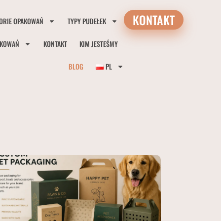
KONTAKT
ORIE OPAKOWAŃ
TYPY PUDEŁEK
AKOWAŃ
KONTAKT
KIM JESTEŚMY
BLOG
PL