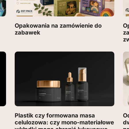
Opakowania na zamówienie do
O
zabawek
z
z
Plastik czy formowana masa
Od
celulozowa: czy mono-materiałowe
dw