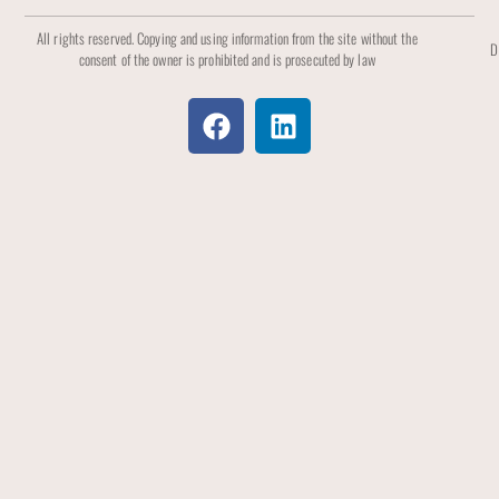
All rights reserved. Copying and using information from the site without the
D
consent of the owner is prohibited and is prosecuted by law