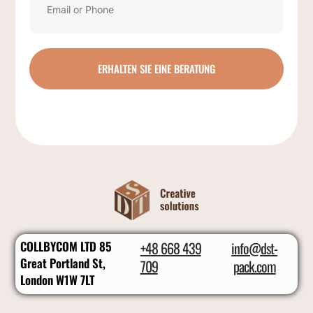
ERHALTEN SIE EINE BERATUNG
COLLBYCOM LTD 85
+48 668 439
info@dst-
Great Portland St,
709
pack.com
London W1W 7LT