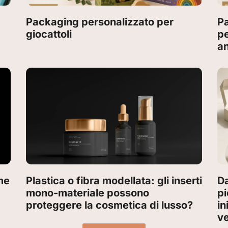
:
Packaging personalizzato per
Pa
giocattoli
pe
an
me
Plastica o fibra modellata: gli inserti
Da
mono-materiale possono
p
proteggere la cosmetica di lusso?
in
v