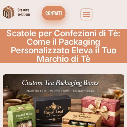
CONTATTI
Scatole per Confezioni di Tè:
Come il Packaging
Personalizzato Eleva il Tuo
Marchio di Tè