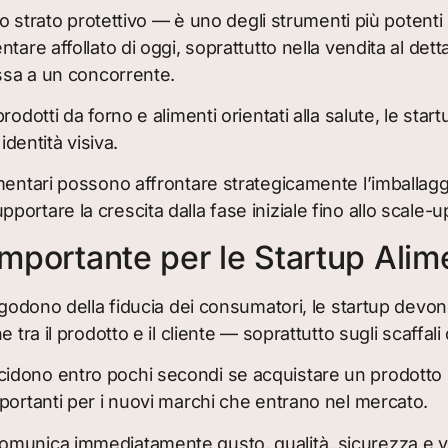
o strato protettivo — è uno degli strumenti più potenti 
tare affollato di oggi, soprattutto nella vendita al det
assa a un concorrente.
rodotti da forno e alimenti orientati alla salute, le s
identità visiva.
entari possono affrontare strategicamente l’imballaggio
ortare la crescita dalla fase iniziale fino allo scale-u
Importante per le Startup Alim
 godono della fiducia dei consumatori, le startup devo
ra il prodotto e il cliente — soprattutto sugli scaffali d
dono entro pochi secondi se acquistare un prodotto ba
portanti per i nuovi marchi che entrano nel mercato.
omunica immediatamente gusto, qualità, sicurezza e va