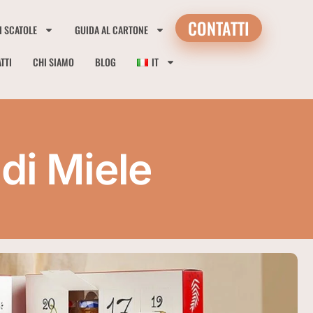
CONTATTI
I SCATOLE
GUIDA AL CARTONE
TTI
CHI SIAMO
BLOG
IT
di Miele