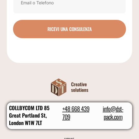
RICEVI UNA CONSULENZA
COLLBYCOM LTD 85
+48 668 439
info@dst-
Great Portland St,
709
pack.com
London W1W 7LT