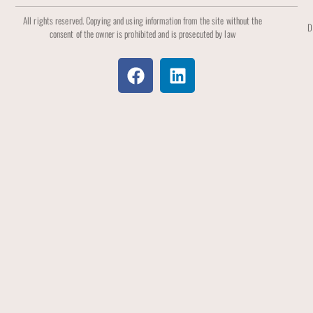
All rights reserved. Copying and using information from the site without the
D
consent of the owner is prohibited and is prosecuted by law