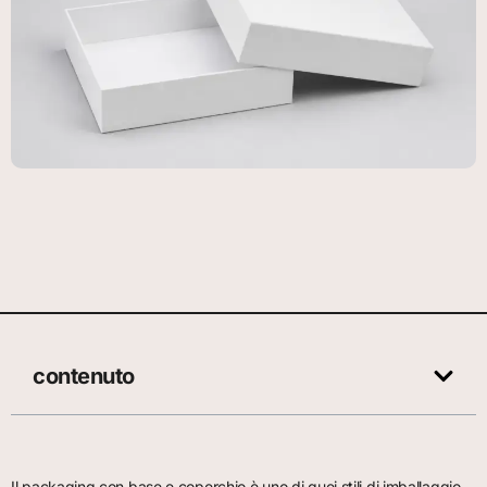
contenuto
Il packaging con base e coperchio è uno di quei stili di imballaggio