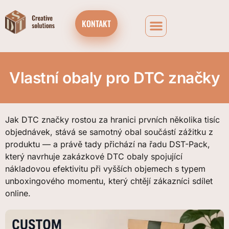
KONTAKT
FIREMNÍ ČOKOLÁDOVÉ DÁRKOVÉ BOXY A ADVENTNÍ KALENDÁŘE
Vlastní obaly pro DTC značky
Jak DTC značky rostou za hranici prvních několika tisíc
objednávek, stává se samotný obal součástí zážitku z
produktu — a právě tady přichází na řadu DST-Pack,
který navrhuje zakázkové DTC obaly spojující
nákladovou efektivitu při vyšších objemech s typem
unboxingového momentu, který chtějí zákazníci sdílet
online.