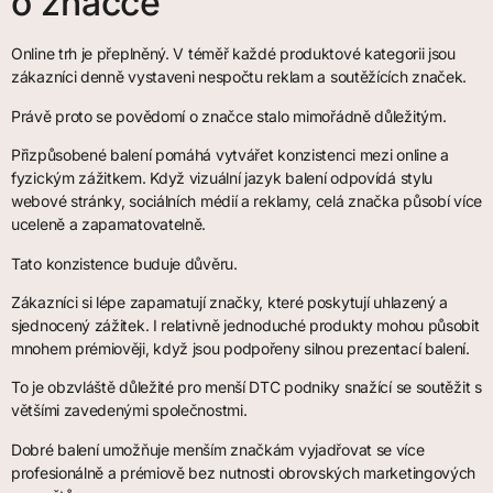
o značce
Online trh je přeplněný. V téměř každé produktové kategorii jsou
zákazníci denně vystaveni nespočtu reklam a soutěžících značek.
Právě proto se povědomí o značce stalo mimořádně důležitým.
Přizpůsobené balení pomáhá vytvářet konzistenci mezi online a
fyzickým zážitkem. Když vizuální jazyk balení odpovídá stylu
webové stránky, sociálních médií a reklamy, celá značka působí více
uceleně a zapamatovatelně.
Tato konzistence buduje důvěru.
Zákazníci si lépe zapamatují značky, které poskytují uhlazený a
sjednocený zážitek. I relativně jednoduché produkty mohou působit
mnohem prémiověji, když jsou podpořeny silnou prezentací balení.
To je obzvláště důležité pro menší DTC podniky snažící se soutěžit s
většími zavedenými společnostmi.
Dobré balení umožňuje menším značkám vyjadřovat se více
profesionálně a prémiově bez nutnosti obrovských marketingových