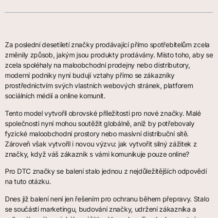
Za poslední desetiletí značky prodávající přímo spotřebitelům zcela
změnily způsob, jakým jsou produkty prodávány. Místo toho, aby se
zcela spoléhaly na maloobchodní prodejny nebo distributory,
moderní podniky nyní budují vztahy přímo se zákazníky
prostřednictvím svých vlastních webových stránek, platforem
sociálních médií a online komunit.
Tento model vytvořil obrovské příležitosti pro nové značky. Malé
společnosti nyní mohou soutěžit globálně, aniž by potřebovaly
fyzické maloobchodní prostory nebo masivní distribuční sítě.
Zároveň však vytvořil i novou výzvu: jak vytvořit silný zážitek z
značky, když váš zákazník s vámi komunikuje pouze online?
Pro DTC značky se balení stalo jednou z nejdůležitějších odpovědí
na tuto otázku.
Dnes již balení není jen řešením pro ochranu během přepravy. Stalo
se součástí marketingu, budování značky, udržení zákazníka a