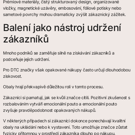
Prémiové materiály, čistý strukturovaný design, organizované
vložky, magnetické uzávěry, embosování, fóliové potisky nebo
sametové povrchy mohou dramaticky zvýšit zákaznický zážitek.
Balení jako nástroj udržení
zákazníků
Mnoho podniků se zaměřuje silně na získávání zákazníků a
podceňuje jejich udržení.
Pro DTC značky však opakované nákupy často určují dlouhodobou
ziskovost.
Obaly hrají překvapivě důležitou roli v tomto procesu.
Zákazníci si pamatují, jak se kvůli značce cítili. Pozitivní zkušenost s
rozbalováním vytváří emocionální pouto a emocionální pouto
zvyšuje pravděpodobnost opakovaných nákupů.
V některých případech si zákazníci dokonce ponechávají kvalitní
obaly na ukládání nebo k vystavení. Toto umožňuje značce zůstat
fyzicky přítomnou v prostředí zákazníka dlouho po nákupu.