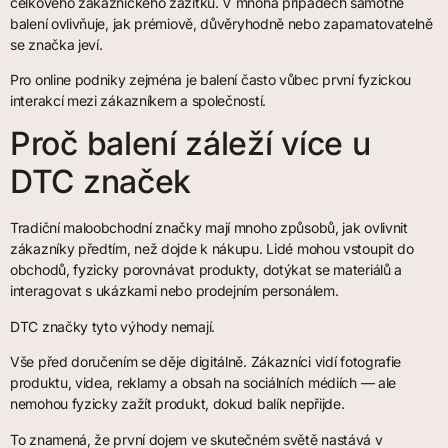
celkového zákaznického zážitku. V mnoha případech samotné
balení ovlivňuje, jak prémiově, důvěryhodně nebo zapamatovatelně
se značka jeví.
Pro online podniky zejména je balení často vůbec první fyzickou
interakcí mezi zákazníkem a společností.
Proč balení záleží více u
DTC značek
Tradiční maloobchodní značky mají mnoho způsobů, jak ovlivnit
zákazníky předtím, než dojde k nákupu. Lidé mohou vstoupit do
obchodů, fyzicky porovnávat produkty, dotýkat se materiálů a
interagovat s ukázkami nebo prodejním personálem.
DTC značky tyto výhody nemají.
Vše před doručením se děje digitálně. Zákazníci vidí fotografie
produktu, videa, reklamy a obsah na sociálních médiích — ale
nemohou fyzicky zažít produkt, dokud balík nepřijde.
To znamená, že první dojem ve skutečném světě nastává v