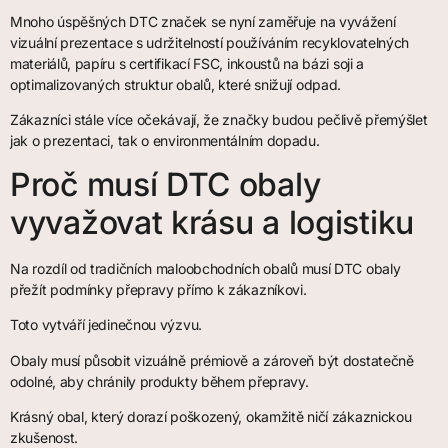
Mnoho úspěšných DTC značek se nyní zaměřuje na vyvážení
vizuální prezentace s udržitelností používáním recyklovatelných
materiálů, papíru s certifikací FSC, inkoustů na bázi soji a
optimalizovaných struktur obalů, které snižují odpad.
Zákazníci stále více očekávají, že značky budou pečlivě přemýšlet
jak o prezentaci, tak o environmentálním dopadu.
Proč musí DTC obaly
vyvažovat krásu a logistiku
Na rozdíl od tradičních maloobchodních obalů musí DTC obaly
přežít podmínky přepravy přímo k zákazníkovi.
Toto vytváří jedinečnou výzvu.
Obaly musí působit vizuálně prémiově a zároveň být dostatečně
odolné, aby chránily produkty během přepravy.
Krásný obal, který dorazí poškozený, okamžitě ničí zákaznickou
zkušenost.