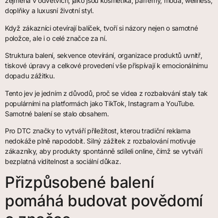
zejména v odvětvích, jako jsou kosmetika, parfémy, móda, wellness,
doplňky a luxusní životní styl.
Když zákazníci otevírají balíček, tvoří si názory nejen o samotné
položce, ale i o celé značce za ní.
Struktura balení, sekvence otevírání, organizace produktů uvnitř,
tiskové úpravy a celkové provedení vše přispívají k emocionálnímu
dopadu zážitku.
Tento jev je jedním z důvodů, proč se videa z rozbalování staly tak
populárními na platformách jako TikTok, Instagram a YouTube.
Samotné balení se stalo obsahem.
Pro DTC značky to vytváří příležitost, kterou tradiční reklama
nedokáže plně napodobit. Silný zážitek z rozbalování motivuje
zákazníky, aby produkty spontánně sdíleli online, čímž se vytváří
bezplatná viditelnost a sociální důkaz.
Přizpůsobené balení
pomáhá budovat povědomí