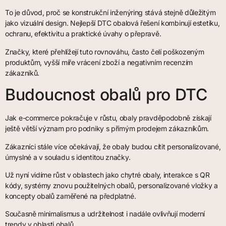
To je důvod, proč se konstrukční inženýring stává stejně důležitým
jako vizuální design. Nejlepší DTC obalová řešení kombinují estetiku,
ochranu, efektivitu a praktické úvahy o přepravě.
Značky, které přehlížejí tuto rovnováhu, často čelí poškozeným
produktům, vyšší míře vrácení zboží a negativním recenzím
zákazníků.
Budoucnost obalů pro DTC
Jak e-commerce pokračuje v růstu, obaly pravděpodobně získají
ještě větší význam pro podniky s přímým prodejem zákazníkům.
Zákazníci stále více očekávají, že obaly budou cítit personalizované,
úmyslné a v souladu s identitou značky.
Už nyní vidíme růst v oblastech jako chytré obaly, interakce s QR
kódy, systémy znovu použitelných obalů, personalizované vložky a
koncepty obalů zaměřené na předplatné.
Současně minimalismus a udržitelnost i nadále ovlivňují moderní
trendy v oblasti obalů.