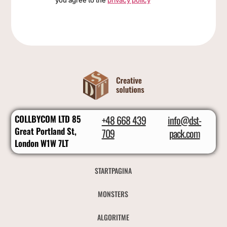
you agree to the
privacy policy
COLLBYCOM LTD 85
+48 668 439
info@dst-
Great Portland St,
709
pack.com
London W1W 7LT
STARTPAGINA
MONSTERS
ALGORITME