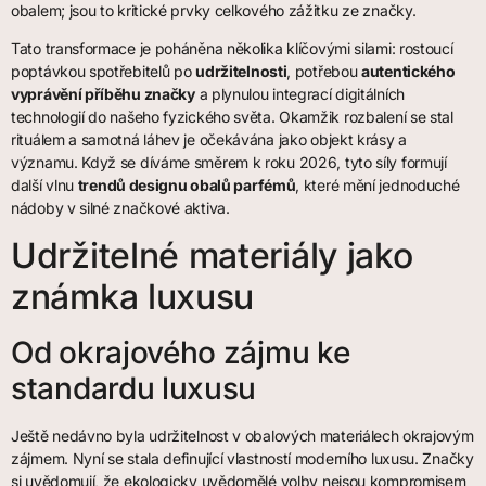
obalem; jsou to kritické prvky celkového zážitku ze značky.
Tato transformace je poháněna několika klíčovými silami: rostoucí
poptávkou spotřebitelů po
udržitelnosti
, potřebou
autentického
vyprávění příběhu značky
a plynulou integrací digitálních
technologií do našeho fyzického světa. Okamžik rozbalení se stal
rituálem a samotná láhev je očekávána jako objekt krásy a
významu. Když se díváme směrem k roku 2026, tyto síly formují
další vlnu
trendů designu obalů parfémů
, které mění jednoduché
nádoby v silné značkové aktiva.
Udržitelné materiály jako
známka luxusu
Od okrajového zájmu ke
standardu luxusu
Ještě nedávno byla udržitelnost v obalových materiálech okrajovým
zájmem. Nyní se stala definující vlastností moderního luxusu. Značky
si uvědomují, že ekologicky uvědomělé volby nejsou kompromisem