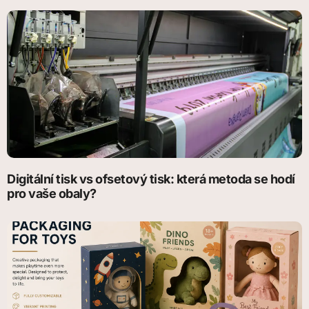
Digitální tisk vs ofsetový tisk: která metoda se hodí
pro vaše obaly?