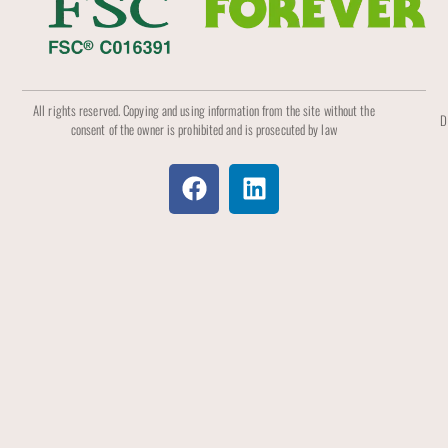
All rights reserved. Copying and using information from the site without the
D
consent of the owner is prohibited and is prosecuted by law