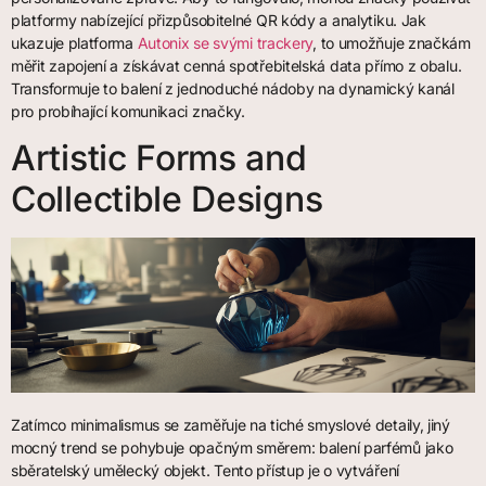
platformy nabízející přizpůsobitelné QR kódy a analytiku. Jak
ukazuje platforma
Autonix se svými trackery
, to umožňuje značkám
měřit zapojení a získávat cenná spotřebitelská data přímo z obalu.
Transformuje to balení z jednoduché nádoby na dynamický kanál
pro probíhající komunikaci značky.
Artistic Forms and
Collectible Designs
Zatímco minimalismus se zaměřuje na tiché smyslové detaily, jiný
mocný trend se pohybuje opačným směrem: balení parfémů jako
sběratelský umělecký objekt. Tento přístup je o vytváření