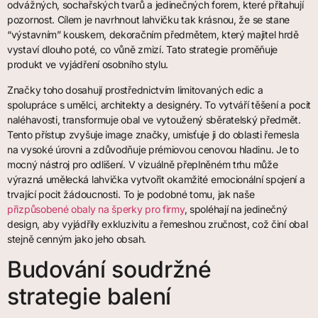
odvážných, sochařských tvarů a jedinečných forem, které přitahují
pozornost. Cílem je navrhnout lahvičku tak krásnou, že se stane
“výstavním” kouskem, dekoračním předmětem, který majitel hrdě
vystaví dlouho poté, co vůně zmizí. Tato strategie proměňuje
produkt ve vyjádření osobního stylu.
Značky toho dosahují prostřednictvím limitovaných edic a
spolupráce s umělci, architekty a designéry. To vytváří těšení a pocit
naléhavosti, transformuje obal ve vytoužený sběratelský předmět.
Tento přístup zvyšuje image značky, umisťuje ji do oblasti řemesla
na vysoké úrovni a zdůvodňuje prémiovou cenovou hladinu. Je to
mocný nástroj pro odlišení. V vizuálně přeplněném trhu může
výrazná umělecká lahvička vytvořit okamžité emocionální spojení a
trvající pocit žádoucnosti. To je podobné tomu, jak naše
přizpůsobené obaly na šperky pro firmy
, spoléhají na jedinečný
design, aby vyjádřily exkluzivitu a řemeslnou zručnost, což činí obal
stejně cenným jako jeho obsah.
Budování soudržné
strategie balení