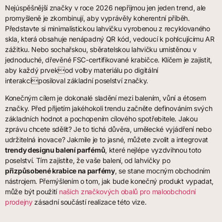
Nejúspěšnější značky v roce 2026 nepřijmou jen jeden trend, ale
promyšleně je zkombinují, aby vyprávěly koherentní příběh.
Představte si minimalistickou lahvičku vyrobenou z recyklovaného
skla, která obsahuje nenápadný QR kód, vedoucí k pohlcujícímu AR
zážitku. Nebo sochařskou, sběratelskou lahvičku umístěnou v
jednoduché, dřevěné FSC-certifikované krabičce. Klíčem je zajistit,
aby každý prvekod volby materiálu po digitální
interakciposiloval základní poselství značky.
Konečným cílem je dokonalé sladění mezi balením, vůní a étosem
značky. Před přijetím jakéhokoli trendu začněte definováním svých
základních hodnot a pochopením cílového spotřebitele. Jakou
zprávu chcete sdělit? Je to tichá důvěra, umělecké vyjádření nebo
udržitelná inovace? Jakmile je to jasné, můžete zvolit a integrovat
trendy designu balení parfémů
, které nejlépe vyzdvihnou toto
poselství. Tím zajistíte, že vaše balení, od lahvičky po
přizpůsobené krabice na parfémy
, se stane mocným obchodním
nástrojem. Přemýšlením o tom, jak bude konečný produkt vypadat,
může být použití
našich značkových obalů pro maloobchodní
prodejny
zásadní součástí realizace této vize.