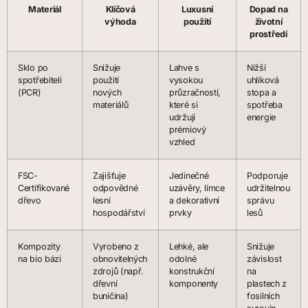
Materiál
Klíčová
Luxusní
Dopad na
výhoda
použití
životní
prostředí
Sklo po
Snižuje
Lahve s
Nižší
spotřebiteli
použití
vysokou
uhlíková
(PCR)
nových
průzračností,
stopa a
materiálů
které si
spotřeba
udržují
energie
prémiový
vzhled
FSC-
Zajišťuje
Jedinečné
Podporuje
Certifikované
odpovědné
uzávěry, límce
udržitelnou
dřevo
lesní
a dekorativní
správu
hospodářství
prvky
lesů
Kompozity
Vyrobeno z
Lehké, ale
Snižuje
na bio bázi
obnovitelných
odolné
závislost
zdrojů (např.
konstrukční
na
dřevní
komponenty
plastech z
buničina)
fosilních