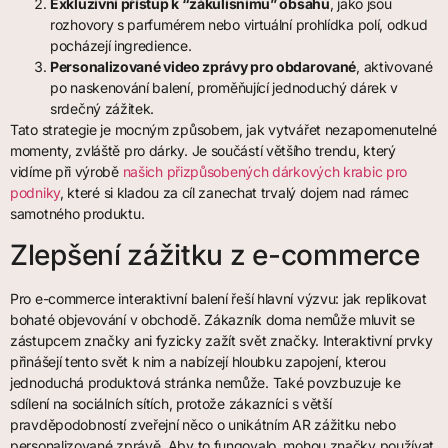
Exkluzivní přístup k “zákulisnímu” obsahu
, jako jsou
rozhovory s parfumérem nebo virtuální prohlídka polí, odkud
pocházejí ingredience.
Personalizované video zprávy pro obdarované
, aktivované
po naskenování balení, proměňující jednoduchý dárek v
srdečný zážitek.
Tato strategie je mocným způsobem, jak vytvářet nezapomenutelné
momenty, zvláště pro dárky. Je součástí většího trendu, který
vidíme při výrobě
našich přizpůsobených dárkových krabic pro
podniky
, které si kladou za cíl zanechat trvalý dojem nad rámec
samotného produktu.
Zlepšení zážitku z e-commerce
Pro e-commerce interaktivní balení řeší hlavní výzvu: jak replikovat
bohaté objevování v obchodě. Zákazník doma nemůže mluvit se
zástupcem značky ani fyzicky zažít svět značky. Interaktivní prvky
přinášejí tento svět k nim a nabízejí hloubku zapojení, kterou
jednoduchá produktová stránka nemůže. Také povzbuzuje ke
sdílení na sociálních sítích, protože zákazníci s větší
pravděpodobností zveřejní něco o unikátním AR zážitku nebo
personalizované zprávě. Aby to fungovalo, mohou značky používat