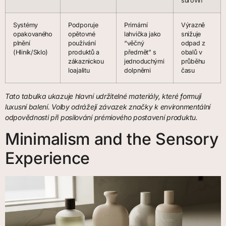
surovin
Systémy
Podporuje
Primární
Výrazně
opakovaného
opětovné
lahvička jako
snižuje
plnění
používání
“věčný
odpad z
(Hliník/Sklo)
produktů a
předmět” s
obalů v
zákaznickou
jednoduchými
průběhu
loajalitu
dolpněmi
času
Tato tabulka ukazuje hlavní udržitelné materiály, které formují
luxusní balení. Volby odrážejí závazek značky k environmentální
odpovědnosti při posilování prémiového postavení produktu.
Minimalism and the Sensory
Experience