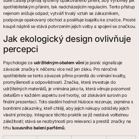
stále častěji přijímají systémy opakovaného plnění, aby vyhověly jak
spotřebitelským přáním, tak nadcházejícím regulacím. Tento přístup
nejenom snižuje odpad; vytváří trvalý vztah se zákazníkem,
podporuje opakovaný obchod a posilňuje loajalitu ke značce. Prosté
koupě náplně se stává potvrzením jejich volby a spojení se značkou.
Jak ekologický design ovlivňuje
percepci
Psychologie za
udržitelným obalem vůní
je jasná: signalizuje
závazek značky k něčemu více než jen zisku. Pro náročné
spotřebitele se tento závazek přímo promítá do vnímání kvality,
promyšlenosti a odpovědnosti. Značka, která investuje do
udržitelných materiálů, je vnímána jako ta, která věnuje pozornost
detailům v každém aspektu své tvorby, od získávání surovin po
finální prezentaci. Toto sladění hodnot hluboce rezonuje, zejména s
bonitními zákazníky, kteří chtějí, aby jejich nákupy odrážely jejich
vlastní principy. Integrace těchto praktik se již nestává volitelnou
záležitostí; stává se nezbytností pro relevanci a prestiž značky na
trhu
luxusního balení parfémů
.