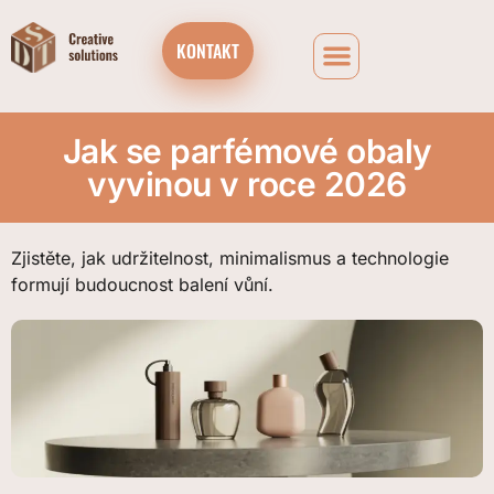
KONTAKT
FIREMNÍ ČOKOLÁDOVÉ DÁRKOVÉ BOXY A ADVENTNÍ KALENDÁŘE
Jak se parfémové obaly
vyvinou v roce 2026
Zjistěte, jak udržitelnost, minimalismus a technologie
formují budoucnost balení vůní.