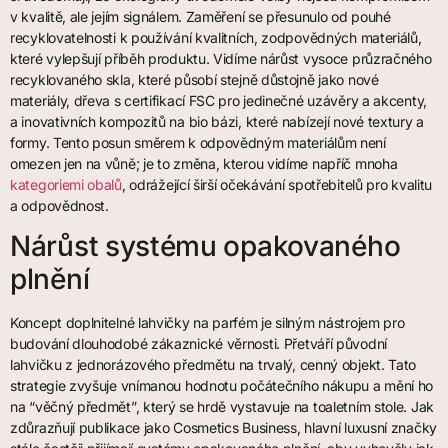
v kvalitě, ale jejím signálem. Zaměření se přesunulo od pouhé
recyklovatelnosti k používání kvalitních, zodpovědných materiálů,
které vylepšují příběh produktu. Vidíme nárůst vysoce průzračného
recyklovaného skla, které působí stejně důstojně jako nové
materiály, dřeva s certifikací FSC pro jedinečné uzávěry a akcenty,
a inovativních kompozitů na bio bázi, které nabízejí nové textury a
formy. Tento posun směrem k odpovědným materiálům není
omezen jen na vůně; je to změna, kterou vidíme napříč mnoha
kategoriemi obalů
, odrážející širší očekávání spotřebitelů pro kvalitu
a odpovědnost.
Nárůst systému opakovaného
plnění
Koncept doplnitelné lahvičky na parfém je silným nástrojem pro
budování dlouhodobé zákaznické věrnosti. Přetváří původní
lahvičku z jednorázového předmětu na trvalý, cenný objekt. Tato
strategie zvyšuje vnímanou hodnotu počátečního nákupu a mění ho
na “věčný předmět”, který se hrdě vystavuje na toaletním stole. Jak
zdůrazňují publikace jako Cosmetics Business, hlavní luxusní značky