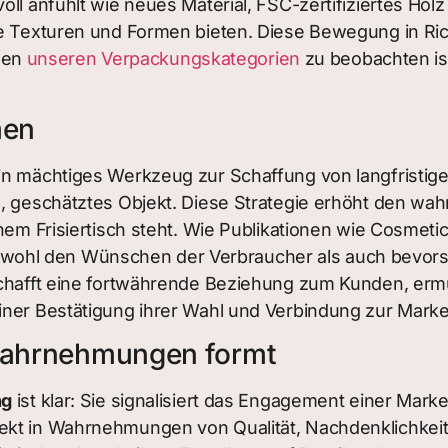
oll anfühlt wie neues Material, FSC-zertifiziertes Hol
ue Texturen und Formen bieten. Diese Bewegung in Ri
elen
unseren Verpackungskategorien
zu beobachten is
men
in mächtiges Werkzeug zur Schaffung von langfristig
s, geschätztes Objekt. Diese Strategie erhöht den w
einem Frisiertisch steht. Wie Publikationen wie Cos
ohl den Wünschen der Verbraucher als auch bevorst
schafft eine fortwährende Beziehung zum Kunden, ermu
iner Bestätigung ihrer Wahl und Verbindung zur Marke
Wahrnehmungen formt
ng
ist klar: Sie signalisiert das Engagement einer Marke
ekt in Wahrnehmungen von Qualität, Nachdenklichkeit 