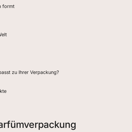
 formt
elt
passt zu Ihrer Verpackung?
kte
Parfümverpackung