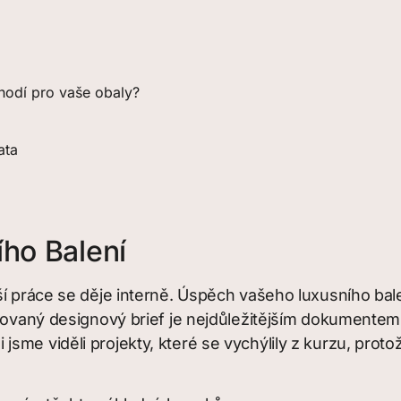
e hodí pro vaše obaly?
ata
ího Balení
í práce se děje interně. Úspěch vašeho luxusního balení
inovaný designový brief je nejdůležitějším dokumentem
me viděli projekty, které se vychýlily z kurzu, protož