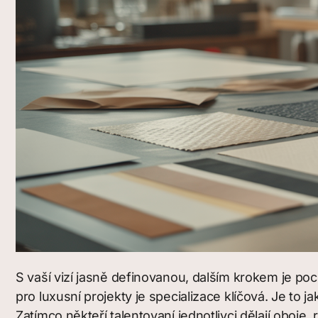
S vaší vizí jasně definovanou, dalším krokem je poc
pro luxusní projekty je specializace klíčová. Je to 
Zatímco někteří talentovaní jednotlivci dělají oboj