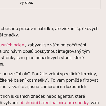
výrobu.
it obecnou pracovní nabídku, ale získání špičkových
aší značky.
usních balení
, zabývají se vším od počáteční
 pro návrh obalů poskytnout integrovaný tým
 stránky jsou plné případových studií, které
ní.
e pouze “obaly”. Použijte velmi specifické termíny,
ržitelné balení kosmetiky”. To vám pomůže filtrovat
nci v kvalitě a jasné zaměření na luxusní trh.
étních luxusních značek nebo agentur, které
í vytvořili
obchodní balení na míru pro šperky
, vám