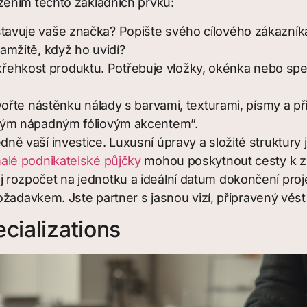
zením těchto základních prvků:
tavuje vaše značka? Popište svého cílového zákazníka 
kamžitě, když ho uvidí?
řehkost produktu. Potřebuje vložky, okénka nebo spec
tvořte nástěnku nálady s barvami, texturami, písmy a př
diným nápadným fóliovým akcentem”.
edně vaší investice. Luxusní úpravy a složité struktury
alé podnikatelské půjčky
mohou poskytnout cesty k zí
j rozpočet na jednotku a ideální datum dokončení proj
žadavkem. Jste partner s jasnou vizí, připravený vést
cializations