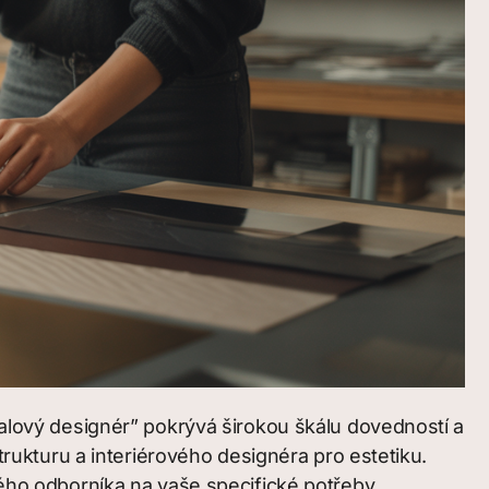
obalový designér” pokrývá širokou škálu dovedností a
strukturu a interiérového designéra pro estetiku.
ného odborníka na vaše specifické potřeby.