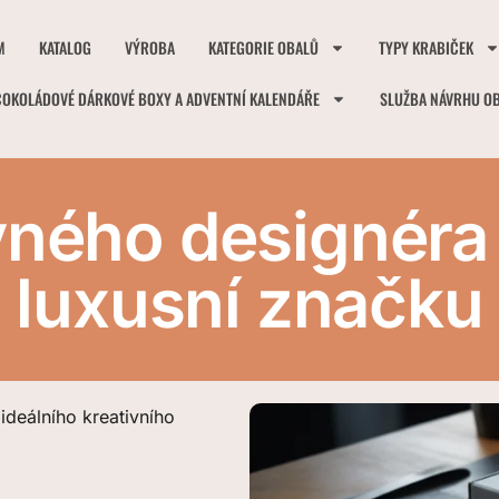
M
KATALOG
VÝROBA
KATEGORIE OBALŮ
TYPY KRABIČEK
ČOKOLÁDOVÉ DÁRKOVÉ BOXY A ADVENTNÍ KALENDÁŘE
SLUŽBA NÁVRHU O
vného designéra
luxusní značku
 ideálního kreativního