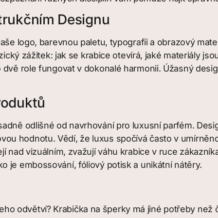
trukčním Designu
aše logo, barevnou paletu, typografii a obrazový mater
cký zážitek: jak se krabice otevírá, jaké materiály jsou 
to dvě role fungovat v dokonalé harmonii. Úžasný des
roduktů
sadně odlišné od navrhování pro luxusní parfém. Desig
u hodnotu. Vědí, že luxus spočívá často v umírněnos
 nad vizuálním, zvažují váhu krabice v ruce zákazníka a
ako je embossování, fóliový potisk a unikátní nátěry.
o odvětví? Krabička na šperky má jiné potřeby než č