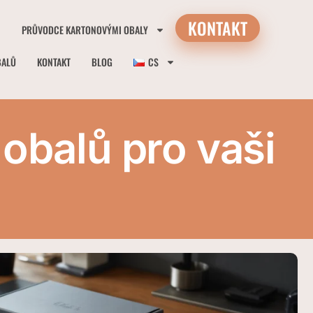
KONTAKT
PRŮVODCE KARTONOVÝMI OBALY
BALŮ
KONTAKT
BLOG
CS
 obalů pro vaši