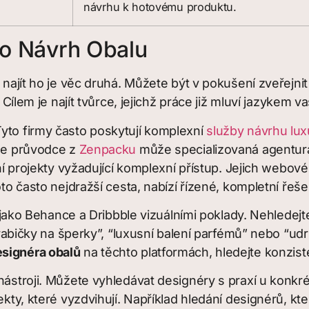
návrhu k hotovému produktu.
Pro Návrh Obalu
; najít ho je věc druhá. Můžete být v pokušení zveřejn
 Cílem je najít tvůrce, jejichž práce již mluví jazykem v
Tyto firmy často poskytují komplexní
služby návrhu lux
dle průvodce z
Zenpacku
může specializovaná agentura
sní projekty vyžadující komplexní přístup. Jejich webové
to často nejdražší cesta, nabízí řízené, kompletní řeše
ii jako Behance a Dribbble vizuálními poklady. Nehledejt
 krabičky na šperky”, “luxusní balení parfémů” nebo “ud
esignéra obalů
na těchto platformách, hledejte konziste
 nástroji. Můžete vyhledávat designéry s praxí u konkr
kty, které vyzdvihují. Například hledání designérů, kteř