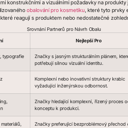
konstrukčními a vizuálními požadavky na produkty jak
alizovaného
obalování pro kosmetiku
, které tyto prvky
 které reagují s produktem nebo nedostatečné zohledn
Srovnání Partnerů pro Návrh Obalu
ní
Nejlepší Pro
, typografie
Značky s jasným strukturálním plánem, kter
potřebují silnou vizuální identitu.
 z
Komplexní nebo inovativní struktury krabic
vyžadující inženýrskou odbornost.
ing,
Značky hledající komplexní, řízený proces 
gn
konceptu k produkci.
 materiálů,
Značky preferující bezproblémový přechod