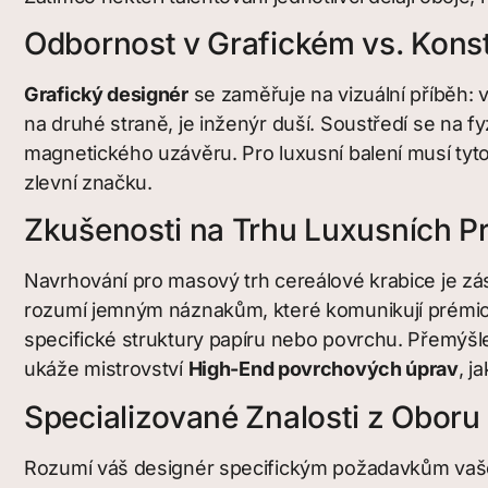
Odbornost v Grafickém vs. Kons
Grafický designér
se zaměřuje na vizuální příběh: v
na druhé straně, je inženýr duší. Soustředí se na fyzi
magnetického uzávěru. Pro luxusní balení musí ty
zlevní značku.
Zkušenosti na Trhu Luxusních P
Navrhování pro masový trh cereálové krabice je zá
rozumí jemným náznakům, které komunikují prémiovo
specifické struktury papíru nebo povrchu. Přemýšlejí
ukáže mistrovství
High-End povrchových úprav
, j
Specializované Znalosti z Oboru
Rozumí váš designér specifickým požadavkům vašeh