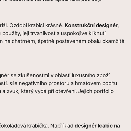
iál. Ozdobí krabici krásně.
Konstrukční designér
,
použity, její trvanlivost a uspokojivé kliknutí
ign na chatrném, špatně postaveném obalu okamžitě
nér se zkušenostmi v oblasti luxusního zboží
ti, síle negativního prostoru a hmatovém pocitu
 zvuk, který vydá při otevření. Jejich portfolio
okoládová krabička. Například
designér krabic na