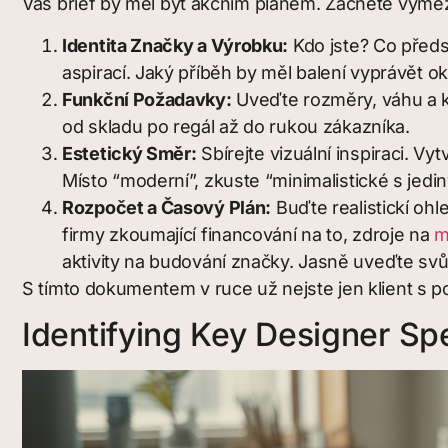
Váš brief by měl být akčním plánem. Začněte vyme
Identita Značky a Výrobku:
Kdo jste? Co předs
aspirací. Jaký příběh by měl balení vyprávět o
Funkční Požadavky:
Uveďte rozměry, váhu a k
od skladu po regál až do rukou zákazníka.
Estetický Směr:
Sbírejte vizuální inspiraci. Vy
Místo “moderní”, zkuste “minimalistické s je
Rozpočet a Časový Plán:
Buďte realistickí ohl
firmy zkoumající financování na to, zdroje na
m
aktivity na budování značky. Jasně uveďte svů
S tímto dokumentem v ruce už nejste jen klient s po
Identifying Key Designer Spe