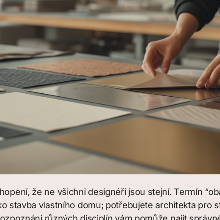
hopení, že ne všichni designéři jsou stejní. Termín “
jako stavba vlastního domu; potřebujete architekta pro 
e, rozpoznání různých disciplín vám pomůže najít správ