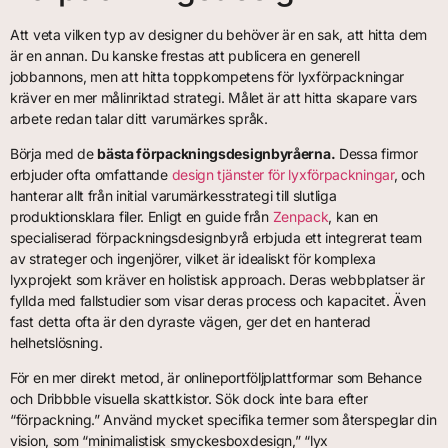
Att veta vilken typ av designer du behöver är en sak, att hitta dem
är en annan. Du kanske frestas att publicera en generell
jobbannons, men att hitta toppkompetens för lyxförpackningar
kräver en mer målinriktad strategi. Målet är att hitta skapare vars
arbete redan talar ditt varumärkes språk.
Börja med de
bästa förpackningsdesignbyråerna.
Dessa firmor
erbjuder ofta omfattande
design tjänster för lyxförpackningar
, och
hanterar allt från initial varumärkesstrategi till slutliga
produktionsklara filer. Enligt en guide från
Zenpack
, kan en
specialiserad förpackningsdesignbyrå erbjuda ett integrerat team
av strateger och ingenjörer, vilket är idealiskt för komplexa
lyxprojekt som kräver en holistisk approach. Deras webbplatser är
fyllda med fallstudier som visar deras process och kapacitet. Även
fast detta ofta är den dyraste vägen, ger det en hanterad
helhetslösning.
För en mer direkt metod, är onlineportföljplattformar som Behance
och Dribbble visuella skattkistor. Sök dock inte bara efter
“förpackning.” Använd mycket specifika termer som återspeglar din
vision, som “minimalistisk smyckesboxdesign,” “lyx