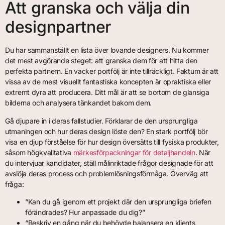
Att granska och välja din
designpartner
Du har sammanställt en lista över lovande designers. Nu kommer
det mest avgörande steget: att granska dem för att hitta den
perfekta partnern. En vacker portfölj är inte tillräckligt. Faktum är att
vissa av de mest visuellt fantastiska koncepten är opraktiska eller
extremt dyra att producera. Ditt mål är att se bortom de glansiga
bilderna och analysera tänkandet bakom dem.
Gå djupare in i deras fallstudier. Förklarar de den ursprungliga
utmaningen och hur deras design löste den? En stark portfölj bör
visa en djup förståelse för hur design översätts till fysiska produkter,
såsom högkvalitativa
märkesförpackningar för detaljhandeln
. När
du intervjuar kandidater, ställ målinriktade frågor designade för att
avslöja deras process och problemlösningsförmåga. Överväg att
fråga:
“Kan du gå igenom ett projekt där den ursprungliga briefen
förändrades? Hur anpassade du dig?”
“Beskriv en gång när du behövde balansera en klients