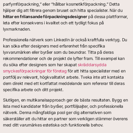
parfymförpackning,” eller “hållbar kosmetikförpackning.” Detta
hjälper dig att filtrera genom bruset och hitta specialister. När du
hittar en frilansande förpackningsdesigner
på dessa plattformar,
leta efter konsekvens i kvalitet och ett tydligt fokus på
lyxmarknaden.
Professionella nätverk som LinkedIn är också kraftfulla verktyg. Du
kan söka efter designers med erfarenhet från specifika
lyxvarumärken eller byråer som du beundrar. Titta på deras
rekommendationer och de projekt de lyfter fram. Till exempel kan
du söka efter designers som har skapat
skräddarsydda
smyckesförpackningar för företag
för att hitta specialister med en
portfölj av relevant, högkvalitativt arbete. Tveka inte att kontakta
dem direkt med ett kortfattat meddelande som refererar till deras
specifika arbete och ditt projekt.
Slutligen, en multikanalsapproach ger de bästa resultaten. Bygg en
lista med kandidater från byråer, portföljsajter, och professionella
nätverk. Denna mångfaldiga pool ger dig alternativen som
säkerställer att du hittar en partner som verkligen stämmer överens
med ditt varumärkes estetiska och funktionella behov.