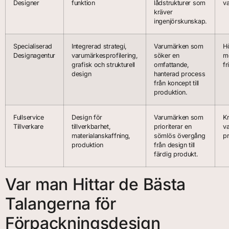
Designer
funktion
lådstrukturer som
va
kräver
ingenjörskunskap.
Specialiserad
Integrerad strategi,
Varumärken som
H
Designagentur
varumärkesprofilering,
söker en
m
grafisk och strukturell
omfattande,
fr
design
hanterad process
från koncept till
produktion.
Fullservice
Design för
Varumärken som
Kr
Tillverkare
tillverkbarhet,
prioriterar en
v
materialanskaffning,
sömlös övergång
p
produktion
från design till
färdig produkt.
Var man Hittar de Bästa
Talangerna för
Förpackningsdesign