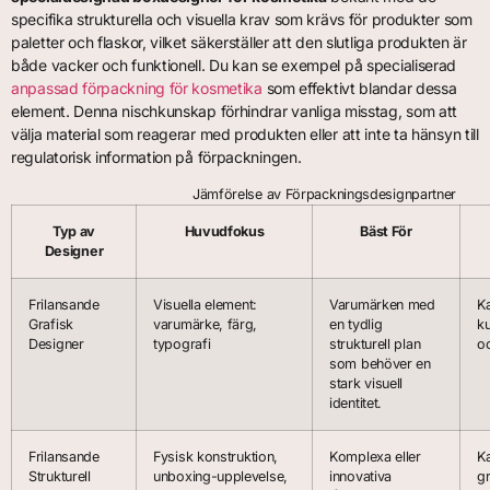
specifika strukturella och visuella krav som krävs för produkter som
paletter och flaskor, vilket säkerställer att den slutliga produkten är
både vacker och funktionell. Du kan se exempel på specialiserad
anpassad förpackning för kosmetika
som effektivt blandar dessa
element. Denna nischkunskap förhindrar vanliga misstag, som att
välja material som reagerar med produkten eller att inte ta hänsyn till
regulatorisk information på förpackningen.
Jämförelse av Förpackningsdesignpartner
Typ av
Huvudfokus
Bäst För
Designer
Frilansande
Visuella element:
Varumärken med
Ka
Grafisk
varumärke, färg,
en tydlig
k
Designer
typografi
strukturell plan
oc
som behöver en
stark visuell
identitet.
Frilansande
Fysisk konstruktion,
Komplexa eller
K
Strukturell
unboxing-upplevelse,
innovativa
gr