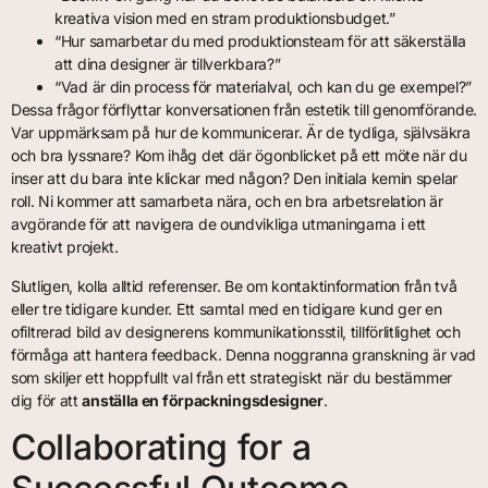
kreativa vision med en stram produktionsbudget.”
“Hur samarbetar du med produktionsteam för att säkerställa
att dina designer är tillverkbara?”
“Vad är din process för materialval, och kan du ge exempel?”
Dessa frågor förflyttar konversationen från estetik till genomförande.
Var uppmärksam på hur de kommunicerar. Är de tydliga, självsäkra
och bra lyssnare? Kom ihåg det där ögonblicket på ett möte när du
inser att du bara inte klickar med någon? Den initiala kemin spelar
roll. Ni kommer att samarbeta nära, och en bra arbetsrelation är
avgörande för att navigera de oundvikliga utmaningarna i ett
kreativt projekt.
Slutligen, kolla alltid referenser. Be om kontaktinformation från två
eller tre tidigare kunder. Ett samtal med en tidigare kund ger en
ofiltrerad bild av designerens kommunikationsstil, tillförlitlighet och
förmåga att hantera feedback. Denna noggranna granskning är vad
som skiljer ett hoppfullt val från ett strategiskt när du bestämmer
dig för att
anställa en förpackningsdesigner
.
Collaborating for a