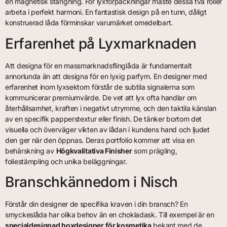
en magnetisk stängning. För lyxförpackningar måste dessa två roller
arbeta i perfekt harmoni. En fantastisk design på en tunn, dåligt
konstruerad låda förminskar varumärket omedelbart.
Erfarenhet på Lyxmarknaden
Att designa för en massmarknadsflinglåda är fundamentalt
annorlunda än att designa för en lyxig parfym. En designer med
erfarenhet inom lyxsektorn förstår de subtila signalerna som
kommunicerar premiumvärde. De vet att lyx ofta handlar om
återhållsamhet, kraften i negativt utrymme, och den taktila känslan
av en specifik papperstextur eller finish. De tänker bortom det
visuella och överväger vikten av lådan i kundens hand och ljudet
den ger när den öppnas. Deras portfolio kommer att visa en
behärskning av
Högkvalitativa Finisher
som prägling,
foliestämpling och unika beläggningar.
Branschkännedom i Nisch
Förstår din designer de specifika kraven i din bransch? En
smyckeslåda har olika behov än en chokladask. Till exempel är en
specialdesignad boxdesigner för kosmetika
bekant med de