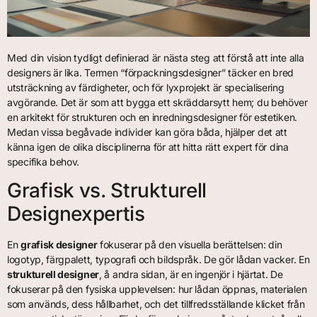
Med din vision tydligt definierad är nästa steg att förstå att inte alla
designers är lika. Termen “förpackningsdesigner” täcker en bred
utsträckning av färdigheter, och för lyxprojekt är specialisering
avgörande. Det är som att bygga ett skräddarsytt hem; du behöver
en arkitekt för strukturen och en inredningsdesigner för estetiken.
Medan vissa begåvade individer kan göra båda, hjälper det att
känna igen de olika disciplinerna för att hitta rätt expert för dina
specifika behov.
Grafisk vs. Strukturell
Designexpertis
En
grafisk designer
fokuserar på den visuella berättelsen: din
logotyp, färgpalett, typografi och bildspråk. De gör lådan vacker. En
strukturell designer
, å andra sidan, är en ingenjör i hjärtat. De
fokuserar på den fysiska upplevelsen: hur lådan öppnas, materialen
som används, dess hållbarhet, och det tillfredsställande klicket från