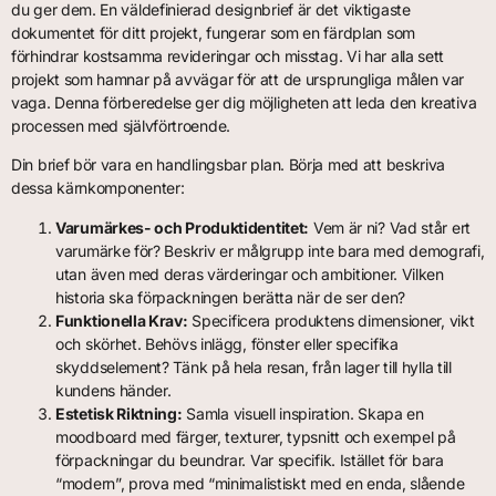
du ger dem. En väldefinierad designbrief är det viktigaste
dokumentet för ditt projekt, fungerar som en färdplan som
förhindrar kostsamma revideringar och misstag. Vi har alla sett
projekt som hamnar på avvägar för att de ursprungliga målen var
vaga. Denna förberedelse ger dig möjligheten att leda den kreativa
processen med självförtroende.
Din brief bör vara en handlingsbar plan. Börja med att beskriva
dessa kärnkomponenter:
Varumärkes- och Produktidentitet:
Vem är ni? Vad står ert
varumärke för? Beskriv er målgrupp inte bara med demografi,
utan även med deras värderingar och ambitioner. Vilken
historia ska förpackningen berätta när de ser den?
Funktionella Krav:
Specificera produktens dimensioner, vikt
och skörhet. Behövs inlägg, fönster eller specifika
skyddselement? Tänk på hela resan, från lager till hylla till
kundens händer.
Estetisk Riktning:
Samla visuell inspiration. Skapa en
moodboard med färger, texturer, typsnitt och exempel på
förpackningar du beundrar. Var specifik. Istället för bara
“modern”, prova med “minimalistiskt med en enda, slående