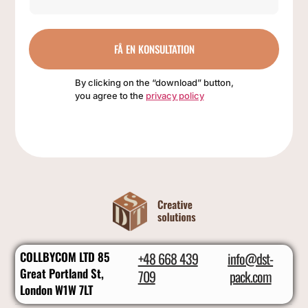
FÅ EN KONSULTATION
By clicking on the “download” button,
you agree to the
privacy policy
COLLBYCOM LTD 85
+48 668 439
info@dst-
Great Portland St,
709
pack.com
London W1W 7LT