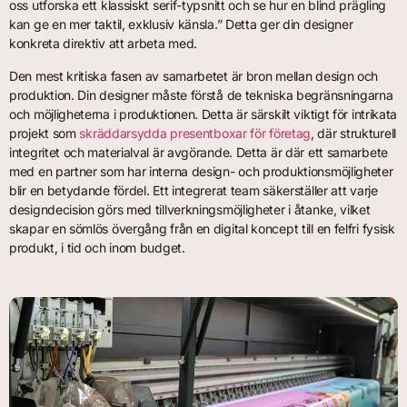
oss utforska ett klassiskt serif-typsnitt och se hur en blind prägling
kan ge en mer taktil, exklusiv känsla.” Detta ger din designer
konkreta direktiv att arbeta med.
Den mest kritiska fasen av samarbetet är bron mellan design och
produktion. Din designer måste förstå de tekniska begränsningarna
och möjligheterna i produktionen. Detta är särskilt viktigt för intrikata
projekt som
skräddarsydda presentboxar för företag
, där strukturell
integritet och materialval är avgörande. Detta är där ett samarbete
med en partner som har interna design- och produktionsmöjligheter
blir en betydande fördel. Ett integrerat team säkerställer att varje
designdecision görs med tillverkningsmöjligheter i åtanke, vilket
skapar en sömlös övergång från en digital koncept till en felfri fysisk
produkt, i tid och inom budget.