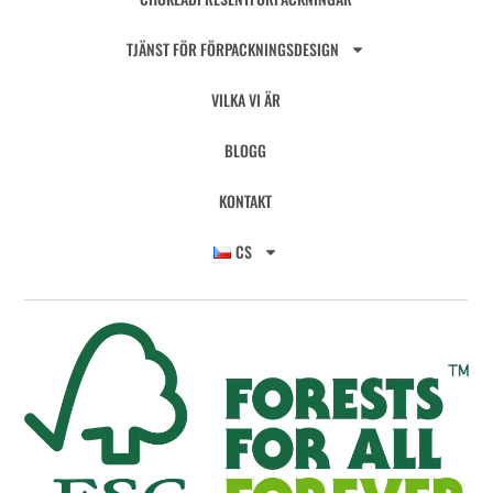
TJÄNST FÖR FÖRPACKNINGSDESIGN
VILKA VI ÄR
BLOGG
KONTAKT
CS