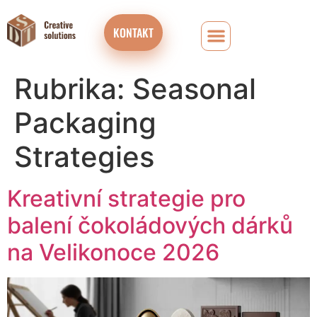
KONTAKT
FIREMNÍ ČOKOLÁDOVÉ DÁRKOVÉ BOXY A ADVENTNÍ KALENDÁŘE
Rubrika:
Seasonal
Packaging
Strategies
Kreativní strategie pro
balení čokoládových dárků
na Velikonoce 2026