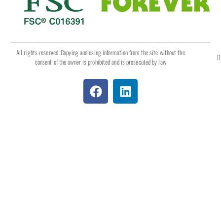
All rights reserved. Copying and using information from the site without the
D
consent of the owner is prohibited and is prosecuted by law