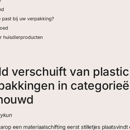
nd
 past bij uw verpakking?
goed
 huisdierproducten
 verschuift van plastic
akkingen in categorieën
chouwd
rykun
rop een materiaalschifting eerst stilletjes plaatsvindt