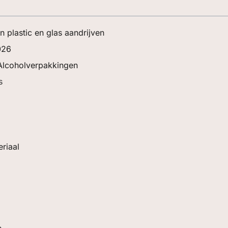
 plastic en glas aandrijven
026
Alcoholverpakkingen
s
riaal
e