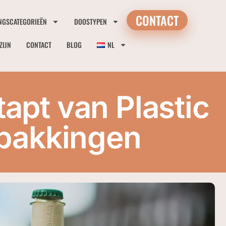
CONTACT
NGSCATEGORIEËN
DOOSTYPEN
ZIJN
CONTACT
BLOG
NL
pt van Plastic
rpakkingen