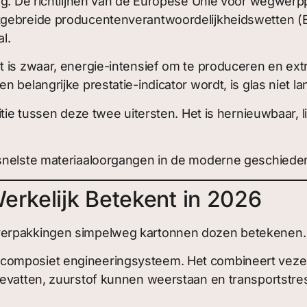
ing. De richtlijnen van de Europese Unie voor wegwer
tgebreide producentenverantwoordelijkheidswetten (
l.
 is zwaar, energie-intensief om te produceren en extr
 belangrijke prestatie-indicator wordt, is glas niet la
itie tussen deze twee uitersten. Het is hernieuwbaar, 
 snelste materiaaloorgangen in de moderne geschiede
erkelijk Betekent in 2026
erpakkingen simpelweg kartonnen dozen betekenen. Da
omposiet engineeringsysteem. Het combineert vezels,
bevatten, zuurstof kunnen weerstaan en transportstr