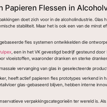
 Papieren Flessen in Alcohol
akkingen doet zich voor in de alcoholindustrie. Glas
che stabiliteit. Maar het is ook een van de minst effi
gebaseerde fles systemen ontwikkelden die ontworpen 
Pulpex
, een in het VK gevestigd bedrijf gesteund door
or vloeistoffen, waaronder dranken en sterke dranke
is massale vervanging van glas in geselecteerde produc
, heeft actief papieren fles prototypes verkend in ha
tailvloer glas-gebaseerd blijven, hebben interne inn
servatieve verpakkingscategorieën ter wereld is. Als 