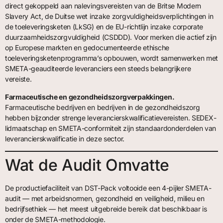
direct gekoppeld aan nalevingsvereisten van de Britse Modern
Slavery Act, de Duitse wet inzake zorgvuldigheidsverplichtingen in
de toeleveringsketen (LkSG) en de EU-richtlijn inzake corporate
duurzaamheidszorgvuldigheid (CSDDD). Voor merken die actief zijn
op Europese markten en gedocumenteerde ethische
toeleveringsketenprogramma’s opbouwen, wordt samenwerken met
SMETA-geauditeerde leveranciers een steeds belangrijkere
vereiste.
Farmaceutische en gezondheidszorgverpakkingen.
Farmaceutische bedrijven en bedrijven in de gezondheidszorg
hebben bijzonder strenge leverancierskwalificatievereisten. SEDEX-
lidmaatschap en SMETA-conformiteit zijn standaardonderdelen van
leverancierskwalificatie in deze sector.
Wat de Audit Omvatte
De productiefaciliteit van DST-Pack voltooide een 4-pijler SMETA-
audit — met arbeidsnormen, gezondheid en veiligheid, milieu en
bedrijfsethiek — het meest uitgebreide bereik dat beschikbaar is
onder de SMETA-methodologie.