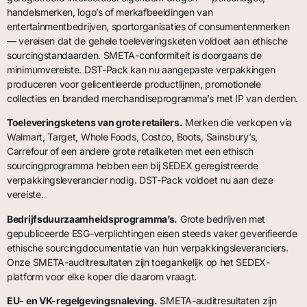
handelsmerken, logo’s of merkafbeeldingen van
entertainmentbedrijven, sportorganisaties of consumentenmerken
— vereisen dat de gehele toeleveringsketen voldoet aan ethische
sourcingstandaarden. SMETA-conformiteit is doorgaans de
minimumvereiste. DST-Pack kan nu aangepaste verpakkingen
produceren voor gelicentieerde productlijnen, promotionele
collecties en branded merchandiseprogramma’s met IP van derden.
Toeleveringsketens van grote retailers.
Merken die verkopen via
Walmart, Target, Whole Foods, Costco, Boots, Sainsbury’s,
Carrefour of een andere grote retailketen met een ethisch
sourcingprogramma hebben een bij SEDEX geregistreerde
verpakkingsleverancier nodig. DST-Pack voldoet nu aan deze
vereiste.
Bedrijfsduurzaamheidsprogramma’s.
Grote bedrijven met
gepubliceerde ESG-verplichtingen eisen steeds vaker geverifieerde
ethische sourcingdocumentatie van hun verpakkingsleveranciers.
Onze SMETA-auditresultaten zijn toegankelijk op het SEDEX-
platform voor elke koper die daarom vraagt.
EU- en VK-regelgevingsnaleving.
SMETA-auditresultaten zijn