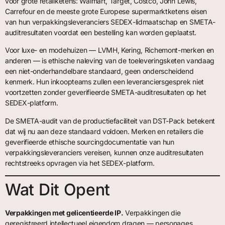
voor grote retailketens: Walmart, Target, Costco, John Lewis,
Carrefour en de meeste grote Europese supermarktketens eisen
van hun verpakkingsleveranciers SEDEX-lidmaatschap en SMETA-
auditresultaten voordat een bestelling kan worden geplaatst.
Voor luxe- en modehuizen — LVMH, Kering, Richemont-merken en
anderen — is ethische naleving van de toeleveringsketen vandaag
een niet-onderhandelbare standaard, geen onderscheidend
kenmerk. Hun inkoopteams zullen een leveranciersgesprek niet
voortzetten zonder geverifieerde SMETA-auditresultaten op het
SEDEX-platform.
De SMETA-audit van de productiefaciliteit van DST-Pack betekent
dat wij nu aan deze standaard voldoen. Merken en retailers die
geverifieerde ethische sourcingdocumentatie van hun
verpakkingsleveranciers vereisen, kunnen onze auditresultaten
rechtstreeks opvragen via het SEDEX-platform.
Wat Dit Opent
Verpakkingen met gelicentieerde IP.
Verpakkingen die
geregistreerd intellectueel eigendom dragen — personages,