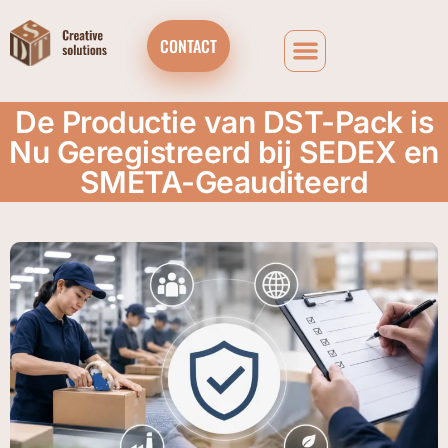
CONTACT
De Productie van DST-Pack is
Nu Geregistreerd bij SEDEX en
SMETA-Geauditeerd