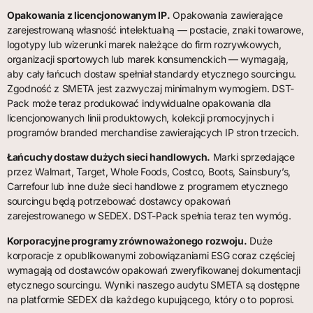
Opakowania z licencjonowanym IP.
Opakowania zawierające
zarejestrowaną własność intelektualną — postacie, znaki towarowe,
logotypy lub wizerunki marek należące do firm rozrywkowych,
organizacji sportowych lub marek konsumenckich — wymagają,
aby cały łańcuch dostaw spełniał standardy etycznego sourcingu.
Zgodność z SMETA jest zazwyczaj minimalnym wymogiem. DST-
Pack może teraz produkować indywidualne opakowania dla
licencjonowanych linii produktowych, kolekcji promocyjnych i
programów branded merchandise zawierających IP stron trzecich.
Łańcuchy dostaw dużych sieci handlowych.
Marki sprzedające
przez Walmart, Target, Whole Foods, Costco, Boots, Sainsbury’s,
Carrefour lub inne duże sieci handlowe z programem etycznego
sourcingu będą potrzebować dostawcy opakowań
zarejestrowanego w SEDEX. DST-Pack spełnia teraz ten wymóg.
Korporacyjne programy zrównoważonego rozwoju.
Duże
korporacje z opublikowanymi zobowiązaniami ESG coraz częściej
wymagają od dostawców opakowań zweryfikowanej dokumentacji
etycznego sourcingu. Wyniki naszego audytu SMETA są dostępne
na platformie SEDEX dla każdego kupującego, który o to poprosi.