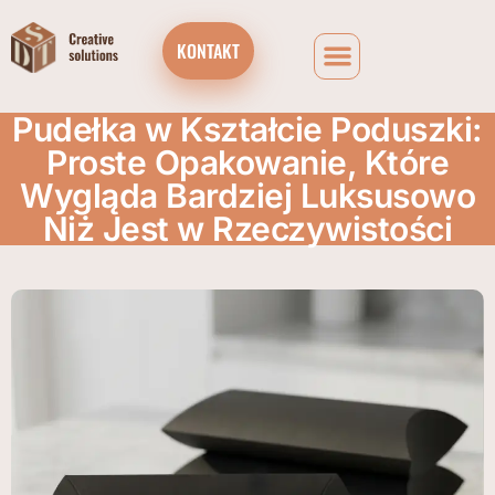
KONTAKT
Pudełka w Kształcie Poduszki:
Proste Opakowanie, Które
Wygląda Bardziej Luksusowo
Niż Jest w Rzeczywistości