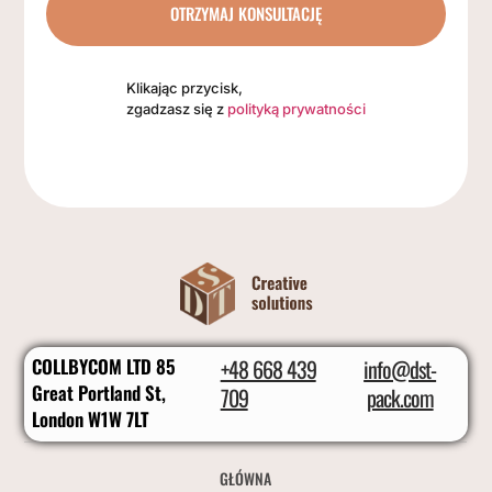
OTRZYMAJ KONSULTACJĘ
Klikając przycisk,
zgadzasz się z
polityką prywatności
COLLBYCOM LTD 85
+48 668 439
info@dst-
Great Portland St,
709
pack.com
London W1W 7LT
GŁÓWNA