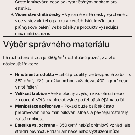
Často laminována nebo pokryta tištěným papírem pro
estetiku.
Vícevrstvé vlnité desky
– Výkonné vlnité desky vyrobené z
více vrstev vlnitého papíru a krycích listů. Ideální pro
průmyslové balení, velké zásilky a produkty vyžadující
maximální ochranu.
Výběr správného materiálu
Při rozhodování, zda je 350g/m² dostatečně pevná, zvažte
následující faktory:
Hmotnost produktu
– Lehčí produkty lze bezpečně zabalit s
350 g/m²; těžší položky mohou vyžadovat 400+ g/m² nebo
vlnité řešení.
Velikost krabice
– Velké plochy zvyšují riziko ohnutí nebo
zhroucení. Větší krabice obvykle potřebují silnější materiál.
Manipulace a přeprava
– Pokud bude balíček často
přepravován nebo manipulován, silnější a pevnější materiály
zajistí odolnost.
Estetika vs. ochrana
– 350 g/m² nabízí prémiový vzhled, ale
střední pevnost. Přidání laminace nebo vyztužení může