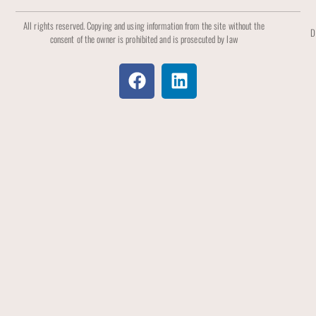
All rights reserved. Copying and using information from the site without the
D
consent of the owner is prohibited and is prosecuted by law