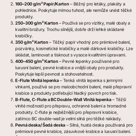
160–200 g/m² Papír/Karton
– Běžný pro letáky, plakáty a
pohlednice. Poskytuje mírnou tuhost, ale nemůže unést těžké
produkty.
250–300 g/m² Karton
– Používá se pro vizitky, malé obaly a
kvalitní brožury. Trochu silnější, dobře drží lehké skládané
krabičky.
350 g/m² Karton
– Těžký papír vhodný pro prémiové balení,
pozvánky, kosmetické krabičky a malé dárkové krabičky. Lze
skládat, laminovat a tisknout s vysoce kvalitními úpravami.
400–450 g/m² Karton
– Pevné lepenky používané pro
luxusní balení, pevné krabice a vnější obaly pro produkty.
Poskytuje lepší pevnost a stohovatelnost.
E-Flute Vlnitá lepenka
– Tenká vlnitá lepenka s jemnými
vlnkami, používá se pro maloobchodní balení, malé přepravní
krabice a produkty potřebující hladký povrch pro tisk.
B-Flute, C-Flute a BC Double-Wall Vlnitá lepenka
– Těžší
vlnité možnosti pro přepravu, ochranné balení a hromadné
produkty. C-flute je nejběžnější pro přepravní krabice,
zatímco BC double-wall je velmi silná pro těžké náklady.
Pevná deska/ Šedá deska
– Silná, hustá deska používaná pro
prémiové pevné krabice, zásuvkové krabice a luxusní balení.