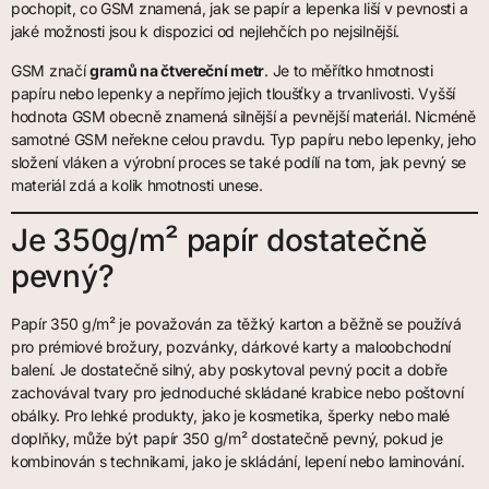
pochopit, co GSM znamená, jak se papír a lepenka liší v pevnosti a
jaké možnosti jsou k dispozici od nejlehčích po nejsilnější.
GSM značí
gramů na čtvereční metr
. Je to měřítko hmotnosti
papíru nebo lepenky a nepřímo jejich tloušťky a trvanlivosti. Vyšší
hodnota GSM obecně znamená silnější a pevnější materiál. Nicméně
samotné GSM neřekne celou pravdu. Typ papíru nebo lepenky, jeho
složení vláken a výrobní proces se také podílí na tom, jak pevný se
materiál zdá a kolik hmotnosti unese.
Je 350g/m² papír dostatečně
pevný?
Papír 350 g/m² je považován za těžký karton a běžně se používá
pro prémiové brožury, pozvánky, dárkové karty a maloobchodní
balení. Je dostatečně silný, aby poskytoval pevný pocit a dobře
zachovával tvary pro jednoduché skládané krabice nebo poštovní
obálky. Pro lehké produkty, jako je kosmetika, šperky nebo malé
doplňky, může být papír 350 g/m² dostatečně pevný, pokud je
kombinován s technikami, jako je skládání, lepení nebo laminování.