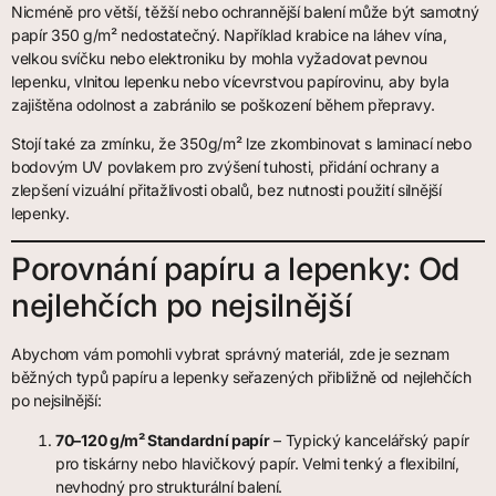
Nicméně pro větší, těžší nebo ochrannější balení může být samotný
papír 350 g/m² nedostatečný. Například krabice na láhev vína,
velkou svíčku nebo elektroniku by mohla vyžadovat
pevnou
lepenku, vlnitou lepenku nebo vícevrstvou papírovinu, aby byla
zajištěna odolnost a zabránilo se poškození během přepravy.
Stojí také za zmínku, že 350g/m² lze zkombinovat s laminací nebo
bodovým UV povlakem pro zvýšení tuhosti, přidání ochrany a
zlepšení vizuální přitažlivosti obalů, bez nutnosti použití silnější
lepenky.
Porovnání papíru a lepenky: Od
nejlehčích po nejsilnější
Abychom vám pomohli vybrat správný materiál, zde je seznam
běžných typů papíru a lepenky seřazených přibližně od nejlehčích
po nejsilnější:
70–120 g/m² Standardní papír
– Typický kancelářský papír
pro tiskárny nebo hlavičkový papír. Velmi tenký a flexibilní,
nevhodný pro strukturální balení.