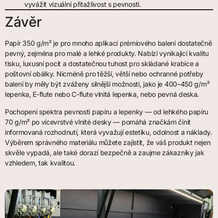
vyvážit vizuální přitažlivost s pevností.
Závěr
Papír 350 g/m² je pro mnoho aplikací prémiového balení dostatečně
pevný, zejména pro malé a lehké produkty. Nabízí vynikající kvalitu
tisku, luxusní pocit a dostatečnou tuhost pro skládané krabice a
poštovní obálky. Nicméně pro těžší, větší nebo ochranné potřeby
balení by měly být zváženy silnější možnosti, jako je 400–450 g/m²
lepenka, E-flute nebo C-flute vlnitá lepenka, nebo pevná deska.
Pochopení spektra pevnosti papíru a lepenky — od lehkého papíru
70 g/m² po vícevrstvé vlnité desky — pomáhá značkám činit
informovaná rozhodnutí, která vyvažují estetiku, odolnost a náklady.
Výběrem správného materiálu můžete zajistit, že váš produkt nejen
skvěle vypadá, ale také dorazí bezpečně a zaujme zákazníky jak
vzhledem, tak kvalitou.