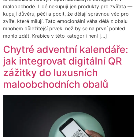
maloobchodě. Lidé nekupují jen produkty pro zvířata —
kupují důvěru, péči a pocit, že dělají správnou věc pro
zvíře, které milují. Tato emocionální váha dělá z obalu
mnohem důležitější prvek, než by se na první pohled
mohlo zdát. Krabice v této kategorii není […]
Chytré adventní kalendáře:
jak integrovat digitální QR
zážitky do luxusních
maloobchodních obalů