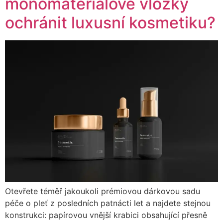
monomateriálové vložky
ochránit luxusní kosmetiku?
Otevřete téměř jakoukoli prémiovou dárkovou sadu
péče o pleť z posledních patnácti let a najdete stejnou
konstrukci: papírovou vnější krabici obsahující přesně