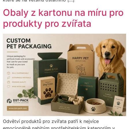
Obaly z kartonu na míru pro
produkty pro zvířata
Odvětví produktů pro zvířata patří k nejvíce
emocionálně nabitým spotřebitelským kategoriím v