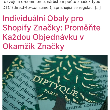
rozvojem e-commerce, nárůstem počtu značek typu
DTC (direct-to-consumer), zpřísňující se regulací […]
Individuální Obaly pro
Shopify Značky: Proměňte
Každou Objednávku v
Okamžik Značky