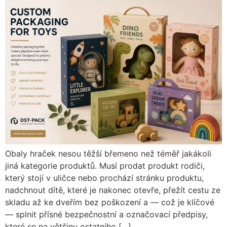
Obaly hraček nesou těžší břemeno než téměř jakákoli
jiná kategorie produktů. Musí prodat produkt rodiči,
který stojí v uličce nebo prochází stránku produktu,
nadchnout dítě, které je nakonec otevře, přežít cestu ze
skladu až ke dveřím bez poškození a — což je klíčové
— splnit přísné bezpečnostní a označovací předpisy,
které se na většinu ostatního […]