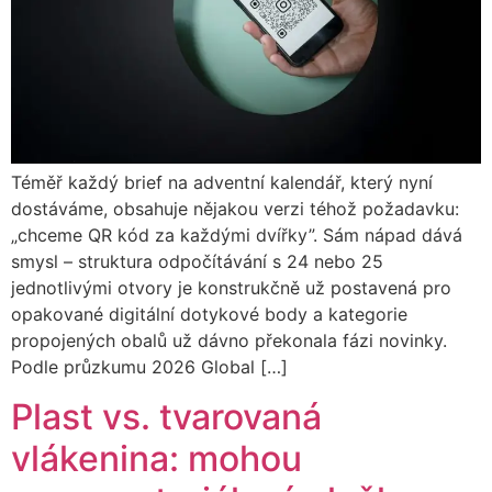
Téměř každý brief na adventní kalendář, který nyní
dostáváme, obsahuje nějakou verzi téhož požadavku:
„chceme QR kód za každými dvířky”. Sám nápad dává
smysl – struktura odpočítávání s 24 nebo 25
jednotlivými otvory je konstrukčně už postavená pro
opakované digitální dotykové body a kategorie
propojených obalů už dávno překonala fázi novinky.
Podle průzkumu 2026 Global […]
Plast vs. tvarovaná
vlákenina: mohou