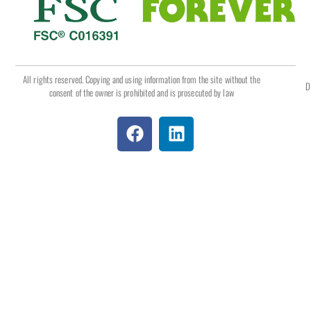
All rights reserved. Copying and using information from the site without the
D
consent of the owner is prohibited and is prosecuted by law