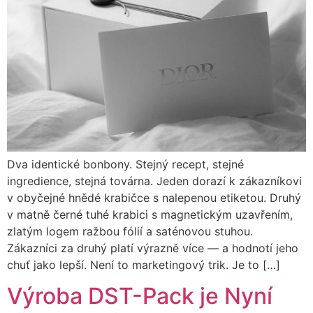
Dva identické bonbony. Stejný recept, stejné
ingredience, stejná továrna. Jeden dorazí k zákazníkovi
v obyčejné hnědé krabičce s nalepenou etiketou. Druhý
v matně černé tuhé krabici s magnetickým uzavřením,
zlatým logem ražbou fólií a saténovou stuhou.
Zákazníci za druhý platí výrazně více — a hodnotí jeho
chuť jako lepší. Není to marketingový trik. Je to […]
Výroba DST-Pack je Nyní