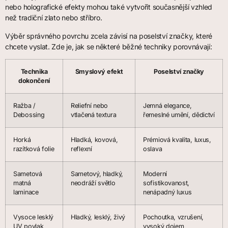
nebo holografické efekty mohou také vytvořit současnější vzhled
než tradiční zlato nebo stříbro.
Výběr správného povrchu zcela závisí na poselství značky, které
chcete vyslat. Zde je, jak se některé běžné techniky porovnávají:
Technika
Smyslový efekt
Poselství značky
dokončení
Ražba /
Reliefní nebo
Jemná elegance,
Debossing
vtlačená textura
řemeslné umění, dědictví
Horká
Hladká, kovová,
Prémiová kvalita, luxus,
razítková folie
reflexní
oslava
Sametová
Sametový, hladký,
Moderní
matná
neodráží světlo
sofistikovanost,
laminace
nenápadný luxus
Vysoce lesklý
Hladký, lesklý, živý
Pochoutka, vzrušení,
UV povlak
vysoký dojem