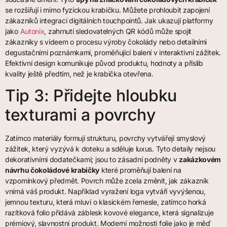
se rozšiřují i mimo fyzickou krabičku. Můžete prohloubit zapojení
zákazníků integrací digitálních touchpointů. Jak ukazují platformy
jako
Autonix
, zahrnutí sledovatelných QR kódů může spojit
zákazníky s videem o procesu výroby čokolády nebo detailními
degustačními poznámkami, proměňující balení v interaktivní zážitek.
Efektivní design komunikuje původ produktu, hodnoty a příslib
kvality ještě předtím, než je krabička otevřena.
Tip 3: Přidejte hloubku
texturami a povrchy
Zatímco materiály formují strukturu, povrchy vytvářejí smyslový
zážitek, který vyzývá k doteku a sděluje luxus. Tyto detaily nejsou
dekorativními dodatečkami; jsou to zásadní podněty v
zakázkovém
návrhu čokoládové krabičky
které proměňují balení na
vzpomínkový předmět. Povrch může zcela změnit, jak zákazník
vnímá váš produkt. Například vyražení loga vytváří vyvýšenou,
jemnou texturu, která mluví o klasickém řemesle, zatímco horká
razítková folio přidává záblesk kovové elegance, která signalizuje
prémiový, slavnostní produkt. Moderní možnosti folie jako je měď