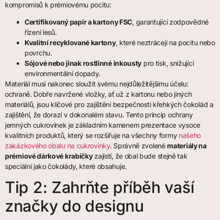
kompromisů k prémiovému pocitu:
Certifikovaný papír a kartony FSC
, garantující zodpovědné
řízení lesů.
Kvalitní recyklované kartony
, které neztrácejí na pocitu nebo
povrchu.
Sójové nebo jinak rostlinné inkousty
pro tisk, snižující
environmentální dopady.
Materiál musí nakonec sloužit svému nejdůležitějšímu účelu:
ochraně. Dobře navržené vložky, ať už z kartonu nebo jiných
materiálů, jsou klíčové pro zajištění bezpečnosti křehkých čokolád a
zajištění, že dorazí v dokonalém stavu. Tento princip ochrany
jemných cukrovinek je základním kamenem prezentace vysoce
kvalitních produktů, který se rozšiřuje na všechny formy
našeho
zakázkového obalu na cukrovinky
. Správně zvolené
materiály na
prémiové dárkové krabičky
zajistí, že obal bude stejně tak
speciální jako čokolády, které obsahuje.
Tip 2: Zahrňte příběh vaší
značky do designu