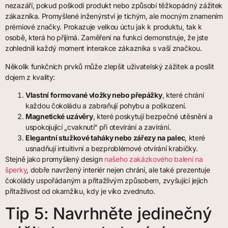
nezazáří, pokud poškodí produkt nebo způsobí těžkopádný zážitek
zákazníka. Promyšlené inženýrství je tichým, ale mocným znamením
prémiové značky. Prokazuje velkou úctu jak k produktu, tak k
osobě, která ho přijímá. Zaměření na funkci demonstruje, že jste
zohlednili každý moment interakce zákazníka s vaší značkou.
Několik funkčních prvků může zlepšit uživatelský zážitek a posílit
dojem z kvality:
Vlastní formované vložky nebo přepážky
, které chrání
každou čokoládu a zabraňují pohybu a poškození.
Magnetické uzávěry
, které poskytují bezpečné utěsnění a
uspokojující „cvaknutí“ při otevírání a zavírání.
Elegantní stužkové taháky nebo zářezy na palec
, které
usnadňují intuitivní a bezproblémové otvírání krabičky.
Stejně jako promyšlený design
našeho zakázkového balení na
šperky
, dobře navržený interiér nejen chrání, ale také prezentuje
čokolády uspořádaným a přitažlivým způsobem, zvyšující jejich
přitažlivost od okamžiku, kdy je víko zvednuto.
Tip 5: Navrhněte jedinečný