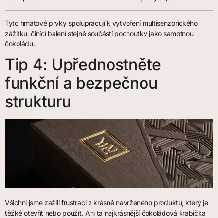
Tyto hmatové prvky spolupracují k vytvoření multisenzorického
zážitku, činící balení stejně součástí pochoutky jako samotnou
čokoládu.
Tip 4: Upřednostněte
funkční a bezpečnou
strukturu
Všichni jsme zažili frustraci z krásně navrženého produktu, který je
těžké otevřít nebo použít. Ani ta nejkrásnější čokoládová krabička