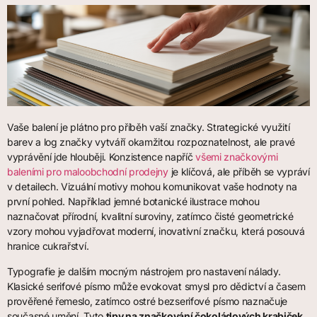
Vaše balení je plátno pro příběh vaší značky. Strategické využití
barev a log značky vytváří okamžitou rozpoznatelnost, ale pravé
vyprávění jde hlouběji. Konzistence napříč
všemi značkovými
baleními pro maloobchodní prodejny
je klíčová, ale příběh se vypráví
v detailech. Vizuální motivy mohou komunikovat vaše hodnoty na
první pohled. Například jemné botanické ilustrace mohou
naznačovat přírodní, kvalitní suroviny, zatímco čisté geometrické
vzory mohou vyjadřovat moderní, inovativní značku, která posouvá
hranice cukrařství.
Typografie je dalším mocným nástrojem pro nastavení nálady.
Klasické serifové písmo může evokovat smysl pro dědictví a časem
prověřené řemeslo, zatímco ostré bezserifové písmo naznačuje
současné umění. Tyto
tipy na značkování čokoládových krabiček