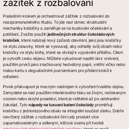
zážitek z rozbalování
Posledním krokem je orchestrovat zážitek z rozbalování do
nezapomenutelného rituálu. To jde nad rámec strukturální
mechaniky krabičky a zaměřuje se na budování očekávání a
potěšení. Zvažte použití
jedinečných struktur čokoládových
krabiček
, které nabízejí nový způsob otevírání, jako jsou krabičky
ve stylu zásuvky, které se vysouvají, aby odhalily svůj obsah nebo
krabičky ve stylu knihy, které se otvírají k vyprávění příběhu. Cílem
je vytvořit cestu objevu. Můžete vybudovat napětí skrz vrstvení,
použitím prvků jako značkovaný hedvábný papír, vnitřní víčko nebo
malou kartu s degustačními poznámkami pro přidání kroků k
odhalení.
Prvek překvapení je mocným nástrojem k vytvoření trvalého dojmu.
Zamyslete se nad použitím interiérového tisku se živým, nečekaným
vzorem nebo skryté poselství, které je viditelné až po odstranění
čokolád. Tyto
nápady na luxusní balení čokolády
proměňují
krabičku z jednorázového obalu na integrální součást dárku. Dobře
navržený zážitek z rozbalování činí celý produkt více
zapamatovatelným a sdíleným, klíčová úvaha při tvorbě
zakázkových dárkových krabiček pro firmy
, které se snaží