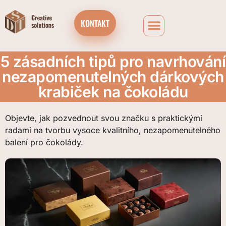
KONTAKT
FIREMNÍ ČOKOLÁDOVÉ DÁRKOVÉ BOXY A ADVENTNÍ KALENDÁŘE
5 zásadních tipů pro navrhování
nezapomenutelných dárkových
krabiček na čokoládu
Objevte, jak pozvednout svou značku s praktickými
radami na tvorbu vysoce kvalitního, nezapomenutelného
balení pro čokolády.