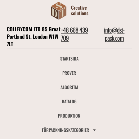
COLLBYCOM LTD 85 Great
+48 668 439
info@dst-
Portland St, London W1W
709
pack.com
7LT
STARTSIDA
PROVER
ALGORITM
KATALOG
PRODUKTION
FÖRPACKNINGSKATEGORIER