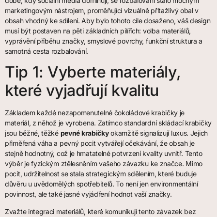
době, kdy sociální média dominují, se rozbalování stalo mocným
marketingovým nástrojem, proměňující vizuálně přitažlivý obal v
obsah vhodný ke sdílení. Aby bylo tohoto cíle dosaženo, váš design
musí být postaven na pěti základních pilířích: volba materiálů,
vyprávění příběhu značky, smyslové povrchy, funkční struktura a
samotná cesta rozbalování.
Tip 1: Vyberte materiály,
které vyjadřují kvalitu
Základem každé nezapomenutelné čokoládové krabičky je
materiál, z něhož je vyrobena. Zatímco standardní skládací krabičky
jsou běžné, těžké
pevné krabičky
okamžitě signalizují luxus. Jejich
přiměřená váha a pevný pocit vytvářejí očekávání, že obsah je
stejně hodnotný, což je hmatatelné potvrzení kvality uvnitř. Tento
výběr je fyzickým ztělesněním vašeho závazku ke značce. Mimo
pocit, udržitelnost se stala strategickým sdělením, které buduje
důvěru u uvědomělých spotřebitelů. To není jen environmentální
povinnost, ale také jasné vyjádření hodnot vaší značky.
Zvažte integraci materiálů, které komunikují tento závazek bez