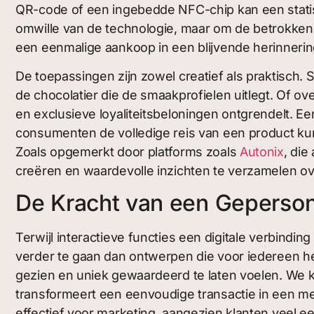
QR-code of een ingebedde NFC-chip kan een statis
omwille van de technologie, maar om de betrokkenhe
een eenmalige aankoop in een blijvende herinnerin
De toepassingen zijn zowel creatief als praktisch.
de chocolatier die de smaakprofielen uitlegt. Of o
en exclusieve loyaliteitsbeloningen ontgrendelt. Ee
consumenten de volledige reis van een product kun
Zoals opgemerkt door platforms zoals
Autonix
, die
creëren en waardevolle inzichten te verzamelen ov
De Kracht van een Geperso
Terwijl interactieve functies een digitale verbindi
verder te gaan dan ontwerpen die voor iedereen he
gezien en uniek gewaardeerd te laten voelen. We ke
transformeert een eenvoudige transactie in een m
effectief voor marketing, aangezien klanten veel 