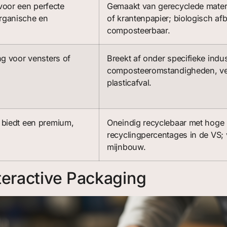
oor een perfecte
Gemaakt van gerecyclede materi
rganische en
of krantenpapier; biologisch af
composteerbaar.
ng voor vensters of
Breekt af onder specifieke indus
composteeromstandigheden, ve
plasticafval.
 biedt een premium,
Oneindig recyclebaar met hoge
recyclingpercentages in de VS;
mijnbouw.
teractive Packaging