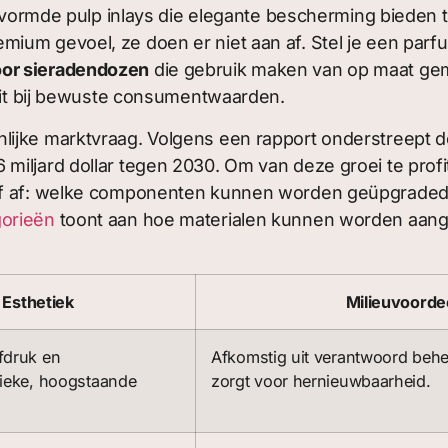
 gevormde pulp inlays die elegante bescherming bieden
ium gevoel, ze doen er niet aan af. Stel je een par
or sieradendozen
die gebruik maken van op maat gema
luit bij bewuste consumentwaarden.
lijke marktvraag. Volgens een rapport onderstreept 
miljard dollar tegen 2030. Om van deze groei te prof
elf af: welke componenten kunnen worden geüpgraded 
orieën
toont aan hoe materialen kunnen worden aang
 Esthetiek
Milieuvoorde
fdruk en
Afkomstig uit verantwoord beh
ssieke, hoogstaande
zorgt voor hernieuwbaarheid.