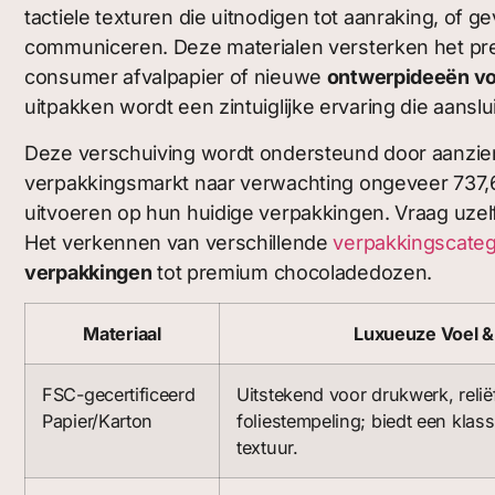
tactiele texturen die uitnodigen tot aanraking, of
communiceren. Deze materialen versterken het prem
consumer afvalpapier of nieuwe
ontwerpideeën vo
uitpakken wordt een zintuiglijke ervaring die aans
Deze verschuiving wordt ondersteund door aanzien
verpakkingsmarkt naar verwachting ongeveer 737,6 
uitvoeren op hun huidige verpakkingen. Vraag uz
Het verkennen van verschillende
verpakkingscateg
verpakkingen
tot premium chocoladedozen.
Materiaal
Luxueuze Voel &
FSC-gecertificeerd
Uitstekend voor drukwerk, relië
Papier/Karton
foliestempeling; biedt een kla
textuur.