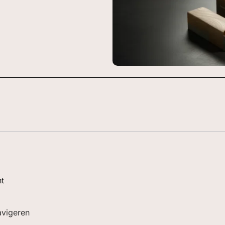
t
avigeren