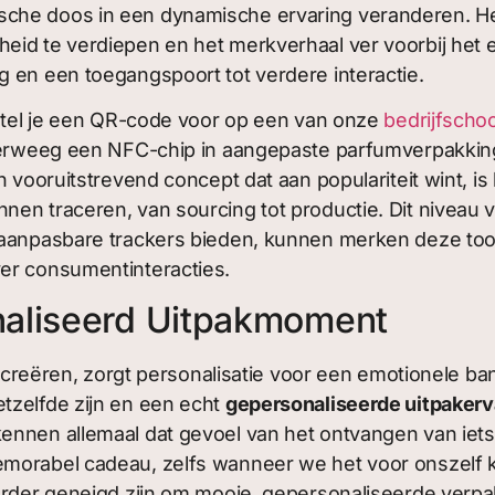
che doos in een dynamische ervaring veranderen. Het
id te verdiepen en het merkverhaal ver voorbij het e
g en een toegangspoort tot verdere interactie.
 Stel je een QR-code voor op een van onze
bedrijfsch
verweeg een NFC-chip in aangepaste parfumverpakkingen
n vooruitstrevend concept dat aan populariteit wint, i
nen traceren, van sourcing tot productie. Dit niveau
 aanpasbare trackers bieden, kunnen merken deze too
er consumentinteracties.
naliseerd Uitpakmoment
ng creëren, zorgt personalisatie voor een emotionele b
tzelfde zijn en een echt
gepersonaliseerde uitpakerv
nnen allemaal dat gevoel van het ontvangen van iets d
emorabel cadeau, zelfs wanneer we het voor onszelf 
eerder geneigd zijn om mooie, gepersonaliseerde verpa