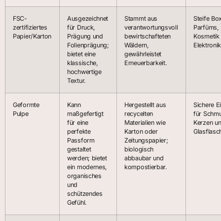
FSC-
Ausgezeichnet
Stammt aus
Steife Bo
zertifiziertes
für Druck,
verantwortungsvoll
Parfüms,
Papier/Karton
Prägung und
bewirtschafteten
Kosmetik
Folienprägung;
Wäldern,
Elektronik
bietet eine
gewährleistet
klassische,
Erneuerbarkeit.
hochwertige
Textur.
Geformte
Kann
Hergestellt aus
Sichere E
Pulpe
maßgefertigt
recycelten
für Schm
für eine
Materialien wie
Kerzen u
perfekte
Karton oder
Glasflasc
Passform
Zeitungspapier;
gestaltet
biologisch
werden; bietet
abbaubar und
ein modernes,
kompostierbar.
organisches
und
schützendes
Gefühl.