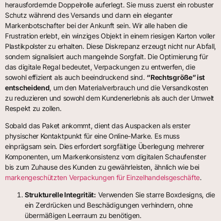
herausfordernde Doppelrolle auferlegt. Sie muss zuerst ein robuster
Schutz während des Versands und dann ein eleganter
Markenbotschafter bei der Ankunft sein. Wir alle haben die
Frustration erlebt, ein winziges Objekt in einem riesigen Karton voller
Plastikpolster zu erhalten. Diese Diskrepanz erzeugt nicht nur Abfall,
sondern signalisiert auch mangelnde Sorgfalt. Die Optimierung für
das digitale Regal bedeutet, Verpackungen zu entwerfen, die
sowohl effizient als auch beeindruckend sind.
“Rechtsgröße” ist
entscheidend
, um den Materialverbrauch und die Versandkosten
zu reduzieren und sowohl dem Kundenerlebnis als auch der Umwelt
Respekt zu zollen.
Sobald das Paket ankommt, dient das Auspacken als erster
physischer Kontaktpunkt für eine Online-Marke. Es muss
einprägsam sein. Dies erfordert sorgfältige Überlegung mehrerer
Komponenten, um Markenkonsistenz vom digitalen Schaufenster
bis zum Zuhause des Kunden zu gewährleisten, ähnlich wie bei
markengeschützten Verpackungen für Einzelhandelsgeschäfte
.
Strukturelle Integrität:
Verwenden Sie starre Boxdesigns, die
ein Zerdrücken und Beschädigungen verhindern, ohne
übermäßigen Leerraum zu benötigen.