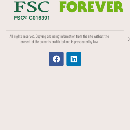
All rights reserved. Copying and using information from the site without the
D
consent of the owner is prohibited and is prosecuted by law