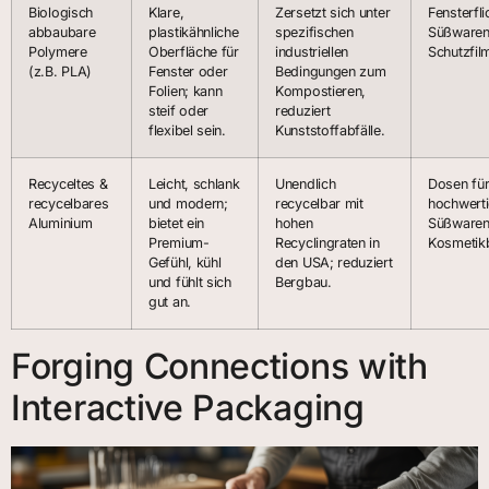
Biologisch
Klare,
Zersetzt sich unter
Fensterfli
abbaubare
plastikähnliche
spezifischen
Süßwaren
Polymere
Oberfläche für
industriellen
Schutzfil
(z.B. PLA)
Fenster oder
Bedingungen zum
Folien; kann
Kompostieren,
steif oder
reduziert
flexibel sein.
Kunststoffabfälle.
Recyceltes &
Leicht, schlank
Unendlich
Dosen fü
recycelbares
und modern;
recycelbar mit
hochwerti
Aluminium
bietet ein
hohen
Süßwaren
Premium-
Recyclingraten in
Kosmetik
Gefühl, kühl
den USA; reduziert
und fühlt sich
Bergbau.
gut an.
Forging Connections with
Interactive Packaging