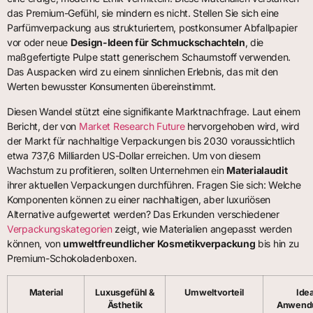
das Premium-Gefühl, sie mindern es nicht. Stellen Sie sich eine
Parfümverpackung aus strukturiertem, postkonsumer Abfallpapier
vor oder neue
Design-Ideen für Schmuckschachteln
, die
maßgefertigte Pulpe statt generischem Schaumstoff verwenden.
Das Auspacken wird zu einem sinnlichen Erlebnis, das mit den
Werten bewusster Konsumenten übereinstimmt.
Diesen Wandel stützt eine signifikante Marktnachfrage. Laut einem
Bericht, der von
Market Research Future
hervorgehoben wird, wird
der Markt für nachhaltige Verpackungen bis 2030 voraussichtlich
etwa 737,6 Milliarden US-Dollar erreichen. Um von diesem
Wachstum zu profitieren, sollten Unternehmen ein
Materialaudit
ihrer aktuellen Verpackungen durchführen. Fragen Sie sich: Welche
Komponenten können zu einer nachhaltigen, aber luxuriösen
Alternative aufgewertet werden? Das Erkunden verschiedener
Verpackungskategorien
zeigt, wie Materialien angepasst werden
können, von
umweltfreundlicher Kosmetikverpackung
bis hin zu
Premium-Schokoladenboxen.
Material
Luxusgefühl &
Umweltvorteil
Idea
Ästhetik
Anwendu