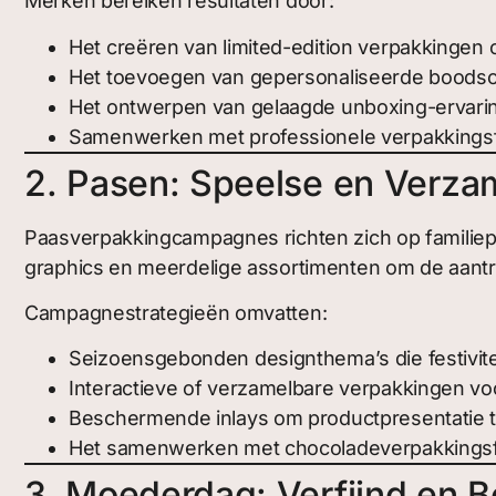
Merken bereiken resultaten door:
Het creëren van limited-edition verpakkingen 
Het toevoegen van gepersonaliseerde boodsc
Het ontwerpen van gelaagde unboxing-ervari
Samenwerken met professionele verpakkingsfa
2. Pasen: Speelse en Verza
Paasverpakkingcampagnes richten zich op familie
graphics en meerdelige assortimenten om de aantr
Campagnestrategieën omvatten:
Seizoensgebonden designthema’s die festivit
Interactieve of verzamelbare verpakkingen v
Beschermende inlays om productpresentatie 
Het samenwerken met chocoladeverpakkingsfa
3. Moederdag: Verfijnd en 