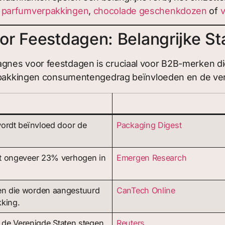
 parfumverpakkingen
,
chocolade geschenkdozen
of
v
r Feestdagen: Belangrijke St
gnes voor feestdagen is cruciaal voor B2B-merken d
verpakkingen consumentengedrag beïnvloeden en de ve
ordt beïnvloed door de
Packaging Digest
t ongeveer 23% verhogen in
Emergen Research
n die worden aangestuurd
CanTech Online
kking.
 de Verenigde Staten stegen
Reuters