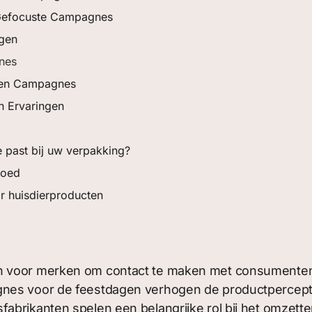
 Gefocuste Campagnes
ngen
nes
even Campagnes
n Ervaringen
e past bij uw verpakking?
goed
r huisdierproducten
n voor merken om contact te maken met consumenten e
gnes voor de feestdagen verhogen de productpercept
abrikanten spelen een belangrijke rol bij het omzett