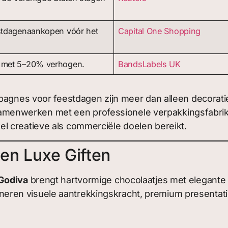
estdagenaankopen vóór het
Capital One Shopping
p met 5–20% verhogen.
BandsLabels UK
ampagnes voor feestdagen zijn meer dan alleen decor
enwerken met een professionele verpakkingsfabrika
l creatieve als commerciële doelen bereikt.
 en Luxe Giften
Godiva
brengt hartvormige chocolaatjes met elegante in
ren visuele aantrekkingskracht, premium presentati