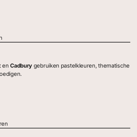
n
t
en
Cadbury
gebruiken pastelkleuren, thematische
moedigen.
ren