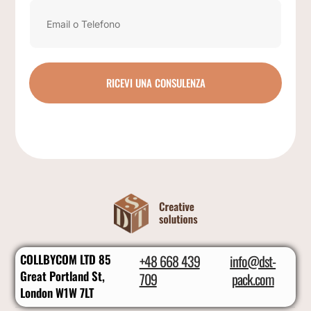
RICEVI UNA CONSULENZA
COLLBYCOM LTD 85
+48 668 439
info@dst-
Great Portland St,
709
pack.com
London W1W 7LT