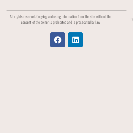
All rights reserved. Copying and using information from the site without the
D
consent of the owner is prohibited and is prosecuted by law