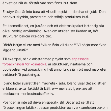
är vettiga när du förstår vad som finns inuti dem.
En styv låda är inte bara ett visuellt objekt — den har ett jobb. Den
behöver skydda, presentera och stödja produkten inuti.
Ett kosmetikaset, en ljuslåda och ett elektronikpaket beter sig alla
olika i verklig användning. Även om utsidan ser likadan ut, bör
strukturen bakom inte göra det.
Därför börjar vi inte med “vilken låda vill du ha?” Vi börjar med “vad
lägger du inuti?”
Till exempel, när vi arbetar med projekt som
anpassade
förpackningar för kosmetika
, är strukturen, insatserna och
upplevelsen vid uppackning helt annorlunda jämfört med mat- eller
elektronikförpackningar.
Ibland leder svaret till en magnetisk låda. Ibland visar det sig att en
enklare struktur faktiskt är bättre — mer stabil, enklare att
producera, mer kostnadseffektiv.
Poängen är inte att driva en specifik stil. Det är att se till att
förpackningen faktiskt passar produkten och verksamheten bakom