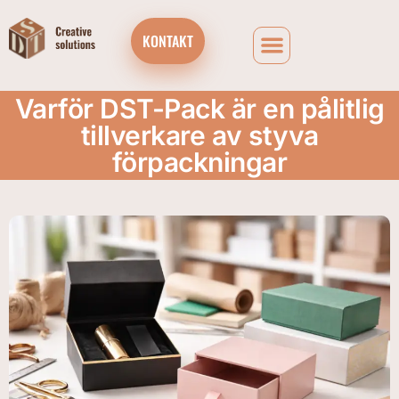
KONTAKT
Varför DST-Pack är en pålitlig
tillverkare av styva
förpackningar