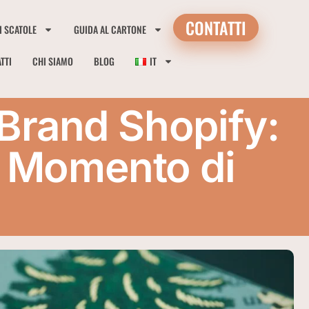
CONTATTI
I SCATOLE
GUIDA AL CARTONE
TTI
CHI SIAMO
BLOG
IT
 Brand Shopify:
n Momento di