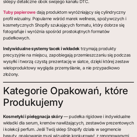
sklepy detaliczne obok swojego kanału DTC.
Tuby papierowe
dają produktom wyróżniający się cylindryczny
profil wizualny. Popularne wśród marek wellness, spożywczych i
kosmetycznych Shopify szukających formatu, który dobrze się
fotografuje i wyróżnia spośród prostokątnych formatów
pudełkowych.
Indywidualne systemy tacek i wkładek
trzymają produkty
precyzyjnie na miejscu, zapobiegają przemieszczaniu się podczas
wysyłki i tworzą czystą prezentację w siatce, dzięki której zestaw
wieloproduktowy wygląda przemyślanie, a nie przypadkowo
złożony.
Kategorie Opakowań, które
Produkujemy
Kosmetyki i pielęgnacja skóry
— pudełka rigidowe i indywidualne
wkładki dla serum, kremów nawilżających, zestawów prezentowych
i kolekcji perfum. Jeśli Twój sklep Shopify działa w segmencie
beauty, opakowanie musi wizualnie konkurować z renomowanymi