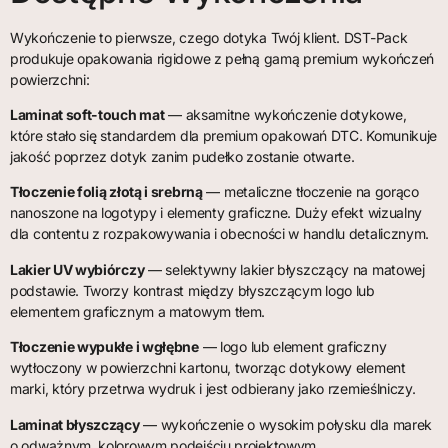
Wykończenie to pierwsze, czego dotyka Twój klient. DST-Pack
produkuje opakowania rigidowe z pełną gamą premium wykończeń
powierzchni:
Laminat soft-touch mat
— aksamitne wykończenie dotykowe,
które stało się standardem dla premium opakowań DTC. Komunikuje
jakość poprzez dotyk zanim pudełko zostanie otwarte.
Tłoczenie folią złotą i srebrną
— metaliczne tłoczenie na gorąco
nanoszone na logotypy i elementy graficzne. Duży efekt wizualny
dla contentu z rozpakowywania i obecności w handlu detalicznym.
Lakier UV wybiórczy
— selektywny lakier błyszczący na matowej
podstawie. Tworzy kontrast między błyszczącym logo lub
elementem graficznym a matowym tłem.
Tłoczenie wypukłe i wgłębne
— logo lub element graficzny
wytłoczony w powierzchni kartonu, tworząc dotykowy element
marki, który przetrwa wydruk i jest odbierany jako rzemieślniczy.
Laminat błyszczący
— wykończenie o wysokim połysku dla marek
o odważnym, kolorowym podejściu projektowym.