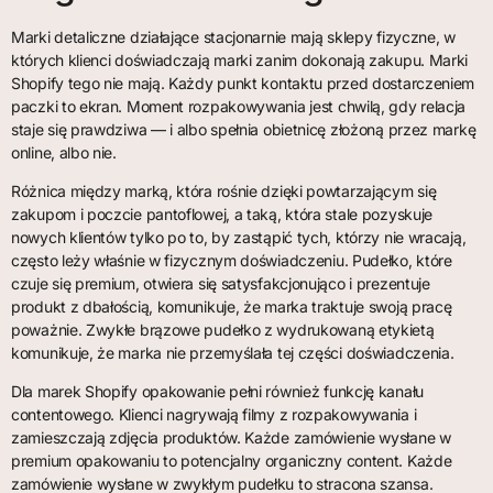
Marki detaliczne działające stacjonarnie mają sklepy fizyczne, w
których klienci doświadczają marki zanim dokonają zakupu. Marki
Shopify tego nie mają. Każdy punkt kontaktu przed dostarczeniem
paczki to ekran. Moment rozpakowywania jest chwilą, gdy relacja
staje się prawdziwa — i albo spełnia obietnicę złożoną przez markę
online, albo nie.
Różnica między marką, która rośnie dzięki powtarzającym się
zakupom i poczcie pantoflowej, a taką, która stale pozyskuje
nowych klientów tylko po to, by zastąpić tych, którzy nie wracają,
często leży właśnie w fizycznym doświadczeniu. Pudełko, które
czuje się premium, otwiera się satysfakcjonująco i prezentuje
produkt z dbałością, komunikuje, że marka traktuje swoją pracę
poważnie. Zwykłe brązowe pudełko z wydrukowaną etykietą
komunikuje, że marka nie przemyślała tej części doświadczenia.
Dla marek Shopify opakowanie pełni również funkcję kanału
contentowego. Klienci nagrywają filmy z rozpakowywania i
zamieszczają zdjęcia produktów. Każde zamówienie wysłane w
premium opakowaniu to potencjalny organiczny content. Każde
zamówienie wysłane w zwykłym pudełku to stracona szansa.