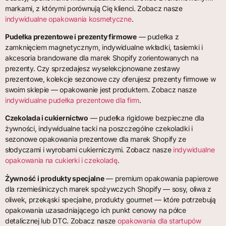
markami, z którymi porównują Cię klienci. Zobacz nasze
indywidualne opakowania kosmetyczne
.
Pudełka prezentowe i prezenty firmowe
— pudełka z
zamknięciem magnetycznym, indywidualne wkładki, tasiemki i
akcesoria brandowane dla marek Shopify zorientowanych na
prezenty. Czy sprzedajesz wyselekcjonowane zestawy
prezentowe, kolekcje sezonowe czy oferujesz prezenty firmowe w
swoim sklepie — opakowanie jest produktem. Zobacz nasze
indywidualne pudełka prezentowe dla firm
.
Czekolada i cukiernictwo
— pudełka rigidowe bezpieczne dla
żywności, indywidualne tacki na poszczególne czekoladki i
sezonowe opakowania prezentowe dla marek Shopify ze
słodyczami i wyrobami cukierniczymi. Zobacz nasze
indywidualne
opakowania na cukierki i czekoladę
.
Żywność i produkty specjalne
— premium opakowania papierowe
dla rzemieślniczych marek spożywczych Shopify — sosy, oliwa z
oliwek, przekąski specjalne, produkty gourmet — które potrzebują
opakowania uzasadniającego ich punkt cenowy na półce
detalicznej lub DTC. Zobacz nasze
opakowania dla startupów