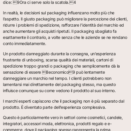
dice: 9Ora ci serve solo la scatola.4
In realtà, le decisioni sul packaging influenzano molto più che
l’aspetto. Il giusto packaging può migliorare la percezione dei clienti,
ridurre i problemi di spedizione, rafforzare l’identità del marchio ed
anche aumentare gli acquisti ripetuti. Il packaging sbagliato fa
esattamente il contrario, a volte senza che le aziende se ne rendano
conto immediatamente.
Un prodotto danneggiato durante la consegna, un’esperienza
frustrante di unboxing, scarsa qualità dei materiali, cartoni di
spedizione troppo grandi o packaging che semplicemente dà la
sensazione di essere 8economico9 può lentamente
danneggiare un marchio nel tempo. I clienti potrebbero non
lamentarsi mai direttamente del packaging stesso, ma questo
influisce comunque su come vedono il prodotto al suo interno.
I marchi esperti capiscono che il packaging non è più separato dal
prodotto. È diventato parte dell’esperienza complessiva.
Questo è particolarmente vero in settori come cosmetici, candele,
integratori, accessori moda, elettronica, prodotti regalo e e-
commerce, dove il packaging spesso rappresenta la prima