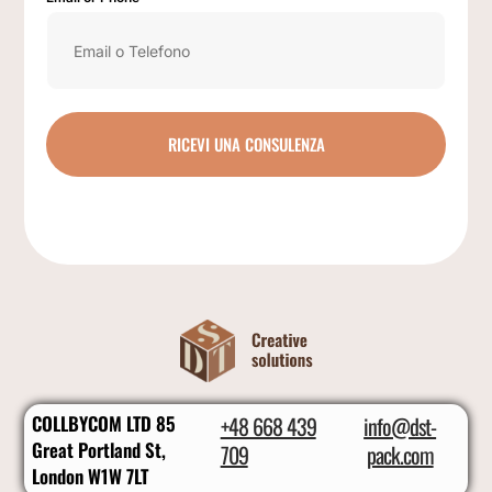
RICEVI UNA CONSULENZA
COLLBYCOM LTD 85
+48 668 439
info@dst-
Great Portland St,
709
pack.com
London W1W 7LT