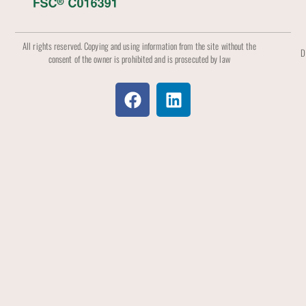
All rights reserved. Copying and using information from the site without the
D
consent of the owner is prohibited and is prosecuted by law