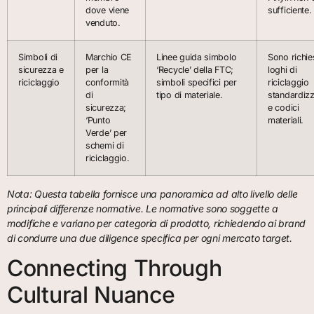
dove viene
sufficiente.
venduto.
Simboli di
Marchio CE
Linee guida simbolo
Sono richies
sicurezza e
per la
‘Recycle’ della FTC;
loghi di
riciclaggio
conformità
simboli specifici per
riciclaggio
di
tipo di materiale.
standardizz
sicurezza;
e codici
‘Punto
materiali.
Verde’ per
schemi di
riciclaggio.
Nota: Questa tabella fornisce una panoramica ad alto livello delle
principali differenze normative. Le normative sono soggette a
modifiche e variano per categoria di prodotto, richiedendo ai brand
di condurre una due diligence specifica per ogni mercato target.
Connecting Through
Cultural Nuance