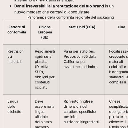
Danni irreversibili alla reputazione del tuo brand
in un
nuovo mercato che cercavi di conquistare.
Panoramica della conformità regionale del packaging
Fattore di
Unione
Stati Uniti (USA)
Cina
conformità
Europea
(UE)
Restrizioni
Regolamenti
Varia per stato (es.
Focalizzazi
sui
rigidi sulla
Proposition 65 della
crescente 
materiali
plastica
California per
materiali
(Direttiva
avvertimenti chimici).
riciclabili e
SUP),
biodegradab
obblighi per
standard G
contenuti
complessi.
riciclati.
Lingua
Deve
Richiesto l’inglese;
Cinese
delle
essere nella
dimensioni del
semplificat
etichette
lingua
carattere specifiche
obbligatori
ufficiale
per info
per tutte le
dello stato
nutrizionali/ingredienti.
etichette; il
membro
Pinyin non 