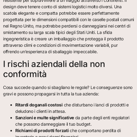
resistente per sopravvivere a un viaggio attraverso i continenti. Il
design deve tenere conto di sistemi logistici molto diversi. Una
scatola elegante e compatta potrebbe essere perfettamente
progettata per le dimensioni compatibili con le caselle postali comuni
nel Regno Unito, ma potrebbe perdersi o danneggiarsi nei centri di
smistamento su larga scala tipici degli Stati Uniti. La sfida
ingegneristica è creare un imballaggio che protegga il prodotto
attraverso climi e condizioni di movimentazione variabili, pur
offrendo un’esperienza di sballaggio impeccabile.
I rischi aziendali della non
conformità
Cosa succede quando si sbagliano le regole? Le conseguenze sono
gravi e possono propagarsi in tutta la tua azienda:
Ritardi doganali costosi
che disturbano i lanci di prodotti e
deludono i clienti in attesa.
Sanzioni e multe significative
da parte degli enti regolatori
che possono danneggiare il tuo budget.
Richiami di prodotti forzati
che comportano perdita di
inventario e gravi danni finanziari.