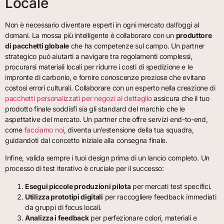
Locale
Non è necessario diventare esperti in ogni mercato dall’oggi al
domani. La mossa più intelligente è collaborare con un
produttore
di pacchetti globale
che ha competenze sul campo. Un partner
strategico può aiutarti a navigare tra regolamenti complessi,
procurarsi materiali locali per ridurre i costi di spedizione e le
impronte di carbonio, e fornire conoscenze preziose che evitano
costosi errori culturali. Collaborare con un esperto nella creazione di
pacchetti personalizzati per negozi al dettaglio
assicura che il tuo
prodotto finale soddisfi sia gli standard del marchio che le
aspettative del mercato. Un partner che offre servizi end-to-end,
come
facciamo noi
, diventa un’estensione della tua squadra,
guidandoti dal concetto iniziale alla consegna finale.
Infine, valida sempre i tuoi design prima di un lancio completo. Un
processo di test iterativo è cruciale per il successo:
Esegui piccole produzioni pilota
per mercati test specifici.
Utilizza prototipi digitali
per raccogliere feedback immediati
da gruppi di focus locali.
Analizza i feedback
per perfezionare colori, materiali e