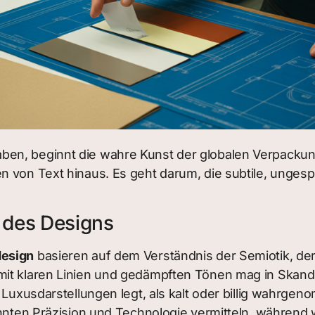
en, beginnt die wahre Kunst der globalen Verpackung
n von Text hinaus. Es geht darum, die subtile, unge
k des Designs
design
basieren auf dem Verständnis der Semiotik, de
it klaren Linien und gedämpften Tönen mag in Skandi
e Luxusdarstellungen legt, als kalt oder billig wahrg
 könnten Präzision und Technologie vermitteln, währ