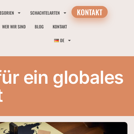
KONTAKT
EGORIEN
SCHACHTELARTEN
WER WIR SIND
BLOG
KONTAKT
DE
r ein globales
t