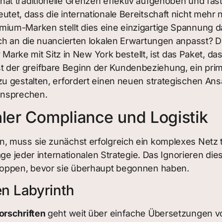
at traditionelle Grenzen effektiv aufgehoben und fas
et, dass die internationale Bereitschaft nicht mehr n
ium-Marken stellt dies eine einzigartige Spannung da
ch an die nuancierten lokalen Erwartungen anpasst? Di
r Marke mit Sitz in New York bestellt, ist das Paket, 
Es ist der greifbare Beginn der Kundenbeziehung, ein p
zu gestalten, erfordert einen neuen strategischen An
 ansprechen.
aler Compliance und Logistik
, muss sie zunächst erfolgreich ein komplexes Netz 
ge jeder internationalen Strategie. Das Ignorieren dies
stoppen, bevor sie überhaupt begonnen haben.
en Labyrinth
orschriften
geht weit über einfache Übersetzungen v