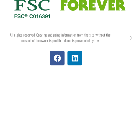
All rights reserved. Copying and using information from the site without the
D
consent of the owner is prohibited and is prosecuted by law