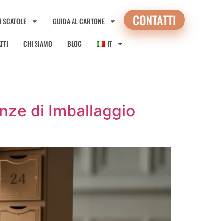
CONTATTI
I SCATOLE
GUIDA AL CARTONE
TTI
CHI SIAMO
BLOG
IT
nze di Imballaggio